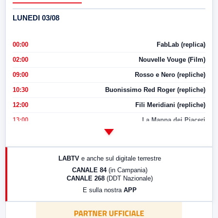
LUNEDI 03/08
00:00
FabLab (replica)
02:00
Nouvelle Vouge (Film)
09:00
Rosso e Nero (repliche)
10:30
Buonissimo Red Roger (repliche)
12:00
Fili Meridiani (repliche)
13:00
La Mappa dei Piaceri
14:00
LabNews
17:00
LabNews (replica)
LABTV
e anche sul digitale terrestre
18:30
Di Faccia e di Profilo (repliche)
CANALE 84
(in Campania)
CANALE 268
(DDT Nazionale)
19:30
LabNews (Diretta)
E sulla nostra
APP
21:00
Free Sport
23:00
LabNews (replica)