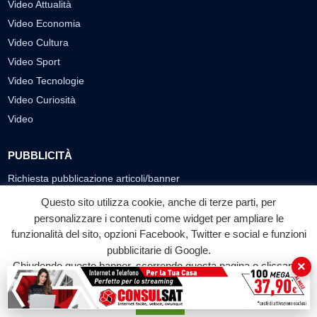
Video Attualità
Video Economia
Video Cultura
Video Sport
Video Tecnologie
Video Curiosità
Video
PUBBLICITÀ
Richiesta pubblicazione articoli/banner
Questo sito utilizza cookie, anche di terze parti, per
SEGUICI SUI SOCIAL
personalizzare i contenuti come widget per ampliare le
f
◎
▶
funzionalità del sito, opzioni Facebook, Twitter e social e funzioni
pubblicitarie di Google.
Facebook
Instagram
YouTube
×
Chiudendo questo banner, scorrendo questa pagina o cliccando
su qualunque suo elemento acconsenti all'uso dei cookie.
© 2026 LABTV - Tutti i diritti riservati
Accetta