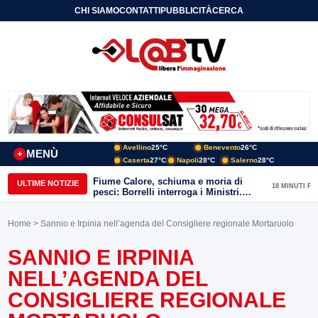
CHI SIAMO
CONTATTI
PUBBLICITÀ
CERCA
Avellino
25°C
Benevento
26°C
MENÙ
+
Caserta
27°C
Napoli
28°C
Salerno
28°C
Fiume Calore, schiuma e moria di
ULTIME NOTIZIE
18 MINUTI FA
pesci: Borrelli interroga i Ministri.
“Benevento paga l’assenza del
depuratore
Home
> Sannio e Irpinia nell’agenda del Consigliere regionale Mortaruolo
SANNIO E IRPINIA
NELL’AGENDA DEL
CONSIGLIERE REGIONALE