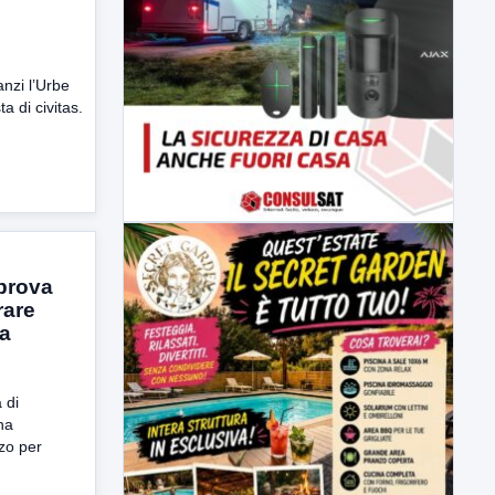
nzi l’Urbe
a di civitas.
prova
rare
va
 di
ha
zzo per