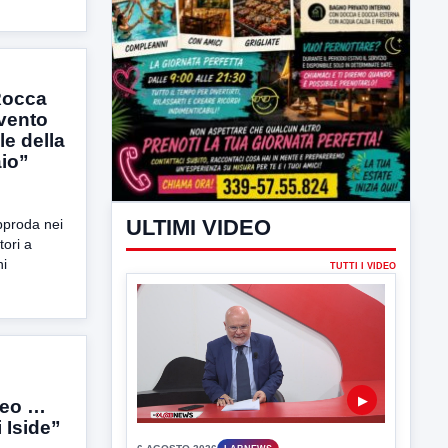
 Rocca
evento
le della
aio”
pproda nei
tori a
ni
ULTIMI VIDEO
TUTTI I VIDEO
seo …
 Iside”