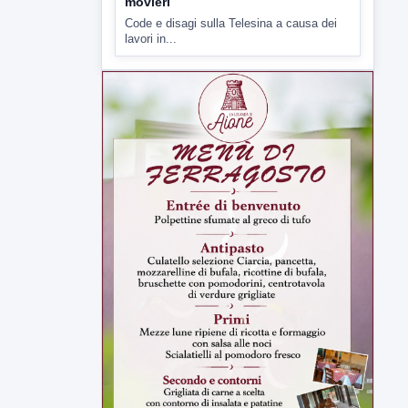
▶
5 AGOSTO 2026
ATTUALITÀ
Lavori sulla Telesina il Comitato
SOS 372 chiede l'impiego dei
movieri
Code e disagi sulla Telesina a causa dei
lavori in...