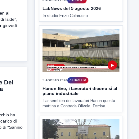
en al
i Iside”,
▶
r giovedì...
6 AGOSTO 2026
LABNEWS
LabNews del 5 agosto 2026
In studio Enzo Colarusso
e Del
 a
▶
cchio ha
5 AGOSTO 2026
ATTUALITÀ
ncarico di
 di “Sannio
Hanon-Evo, i lavoratori dicono sì al
piano industriale
.