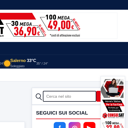
Salerno
33°C
 24°
35° / 24°
Soleggiato
CERCA
Cerca
SEGUICI SUI SOCIAL
f
◎
▶