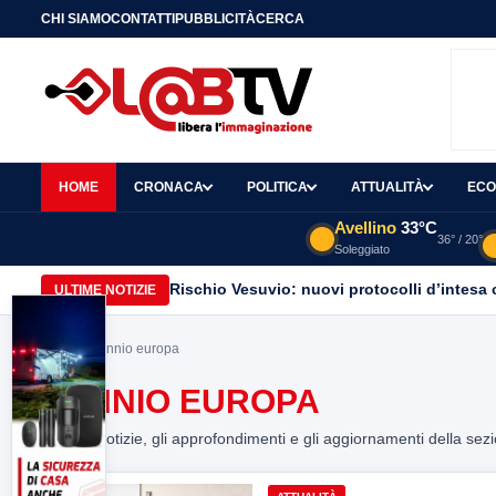
CHI SIAMO
CONTATTI
PUBBLICITÀ
CERCA
HOME
CRONACA
POLITICA
ATTUALITÀ
ECO
Avellino
33°C
36° / 20°
Soleggiato
Rischio Vesuvio: nuovi protocolli d’intesa 
ULTIME NOTIZIE
Home
> sannio europa
SANNIO EUROPA
Tutte le notizie, gli approfondimenti e gli aggiornamenti della sez