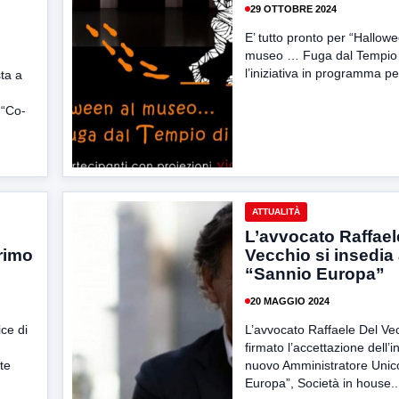
29 OTTOBRE 2024
E’ tutto pronto per “Hallowe
museo … Fuga dal Tempio d
l’iniziativa in programma pe
ta a
 “Co-
ATTUALITÀ
L’avvocato Raffael
primo
Vecchio si insedia
“Sannio Europa”
20 MAGGIO 2024
ice di
L’avvocato Raffaele Del Ve
firmato l’accettazione dell’i
te
nuovo Amministratore Unico
Europa”, Società in house..