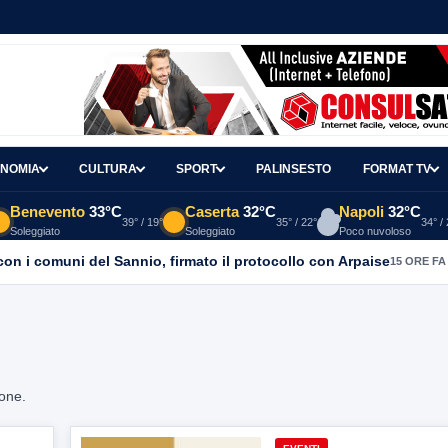
NOMIA
CULTURA
SPORT
PALINSESTO
FORMAT TV
Benevento
33°C
Caserta
32°C
Napoli
32°C
39° / 19°
35° / 22°
34° /
Soleggiato
Soleggiato
Poco nuvoloso
con i comuni del Sannio, firmato il protocollo con Arpaise
15 ORE FA
ione.