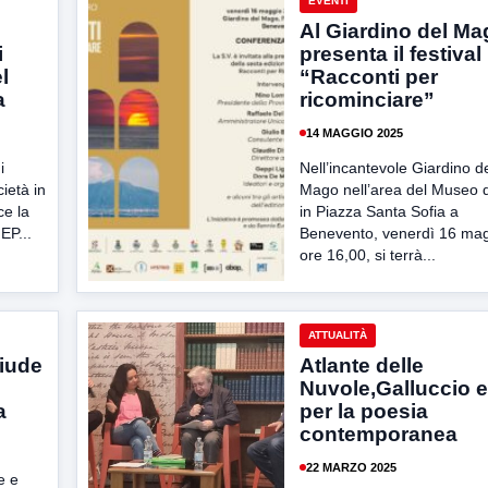
EVENTI
Al Giardino del Ma
i
presenta il festival
l
“Racconti per
a
ricominciare”
14 MAGGIO 2025
i
Nell’incantevole Giardino d
ietà in
Mago nell’area del Museo 
ce la
in Piazza Santa Sofia a
EP...
Benevento, venerdì 16 magg
ore 16,00, si terrà...
ATTUALITÀ
hiude
Atlante delle
Nuvole,Galluccio e
a
per la poesia
contemporanea
22 MARZO 2025
e e