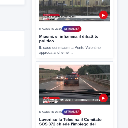
L'assemblea dei lavoratori Hanon questa
mattina a Contrada Olivola. Decisa...
▶
5 AGOSTO 2026
ATTUALITÀ
Miasmi, si infiamma il dibattito
politico
lL caso dei miasmi a Ponte Valentino
approda anche nel...