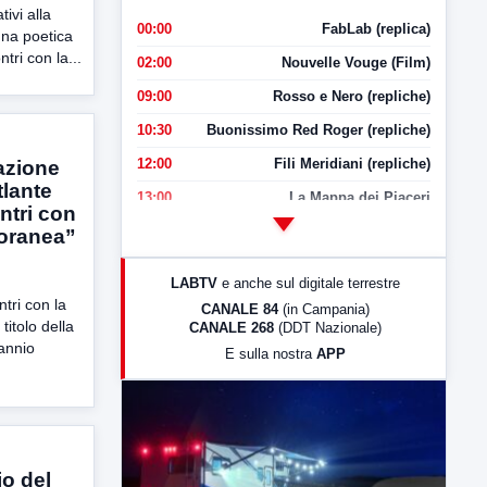
ivi alla
00:00
FabLab (replica)
gna poetica
tri con la...
02:00
Nouvelle Vouge (Film)
09:00
Rosso e Nero (repliche)
10:30
Buonissimo Red Roger (repliche)
12:00
Fili Meridiani (repliche)
azione
tlante
13:00
La Mappa dei Piaceri
ntri con
14:00
LabNews
oranea”
17:00
LabNews (replica)
LABTV
e anche sul digitale terrestre
18:30
Di Faccia e di Profilo (repliche)
ntri con la
CANALE 84
(in Campania)
titolo della
CANALE 268
(DDT Nazionale)
19:30
LabNews (Diretta)
annio
E sulla nostra
APP
21:00
Free Sport
23:00
LabNews (replica)
io del