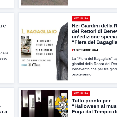
ATTUALITÀ
i e
Nei Giardini della
dei Rettori di Ben
un’edizione specia
“Fiera del Bagagli
3 DICEMBRE 2024
 della
resso
La “Fiera del Bagagliaio” a
giardini della Rocca dei Ret
Benevento che per tre gior
ospiteranno...
ATTUALITÀ
Tutto pronto per
o
“Halloween al mu
a a
Fuga dal Tempio di