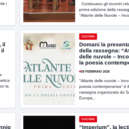
ude i
Continuano gli incontri relat
prima edizione della rasse
“Atlante delle Nuvole – Incon
CULTURA
 il
Domani la present
il
della rassegna: “A
delle nuvole – Inco
la poesia contemp
26 FEBBRAIO 2025
la
oetica
“Atlante delle nuvole – Inco
on la
poesia contemporanea” è il 
rassegna organizzata da S
Europa,...
CULTURA
nnio
“Imperium”, la lect