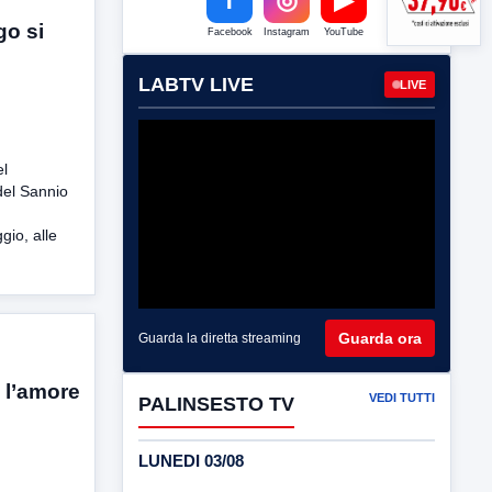
go si
Facebook
Instagram
YouTube
LABTV LIVE
LIVE
el
del Sannio
io, alle
Guarda ora
Guarda la diretta streaming
 l’amore
VEDI TUTTI
PALINSESTO TV
LUNEDI 03/08