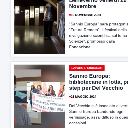
Benevento venerdi 22
Novembre
19 NOVEMBRE 2024
“Sannio Europa” sarà protagonis
“Futuro Remoto”, il festival della
divulgazione scientifica sul tema
Scienze”, promosso dalla
Fondazione...
LAVORO E SINDACATI
Sannio Europa:
bibliotecarie in lotta, 
step per Del Vecchio
21 MAGGIO 2024
Del Vecchio si è insediato al vert
Sannio Europa bandendo ogni
vernissage, assai diffuso in ques
occasioni....