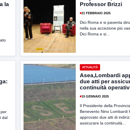
a la
Professor Brizzi
21 FEBBRAIO 2025
Dici Roma e si paventa dina
nella sua accezione più vast
Dici Roma e si...
rato
ATTUALITÀ
Asea,Lombardi ap
ega:
due atti per assicu
continuità operati
15 GENNAIO 2025
Il Presidente della Provincia
Benevento Nino Lombardi 
o per
approvato due atti di indiri
i dal
assicurare la continuità...