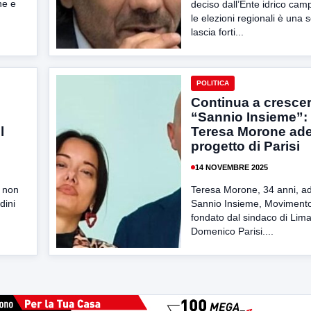
ne e
deciso dall’Ente idrico ca
le elezioni regionali è una 
lascia forti...
POLITICA
o
Continua a cresce
“Sannio Insieme”:
l
Teresa Morone ade
progetto di Parisi
14 NOVEMBRE 2025
e non
Teresa Morone, 34 anni, ad
dini
Sannio Insieme, Movimento
fondato dal sindaco di Lima
Domenico Parisi....