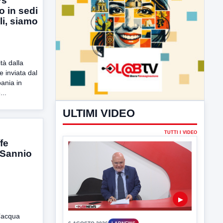
Ps
o in sedi
li, siamo
tà dalla
 inviata dal
ania in
...
fe
ULTIMI VIDEO
(Sannio
TUTTI I VIDEO
l’acqua