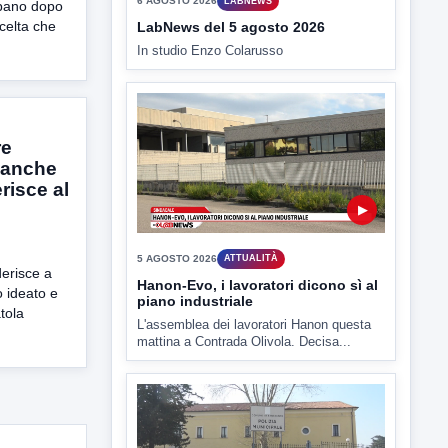
mpano dopo
scelta che
▶
6 AGOSTO 2026
LABNEWS
LabNews del 5 agosto 2026
In studio Enzo Colarusso
re
 anche
risce al
erisce a
▶
 ideato e
tola
5 AGOSTO 2026
ATTUALITÀ
Hanon-Evo, i lavoratori dicono sì al
piano industriale
L'assemblea dei lavoratori Hanon questa
mattina a Contrada Olivola. Decisa...