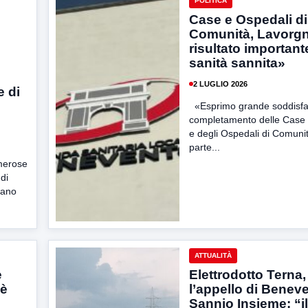
POLITICA
Case e Ospedali di
Comunità, Lavorg
risultato important
sanità sannita»
2 LUGLIO 2026
e di
«Esprimo grande soddisfaz
completamento delle Case 
e degli Ospedali di Comuni
parte...
umerose
 di
tano
ATTUALITÀ
e
Elettrodotto Terna,
 è
l’appello di Benev
Sannio Insieme: “il