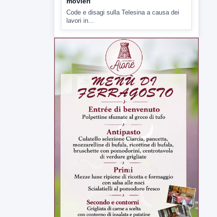
5 AGOSTO 2026
ATTUALITÀ
Lavori sulla Telesina il Comitato
SOS 372 chiede l'impiego dei
movieri
Code e disagi sulla Telesina a causa dei
lavori in...