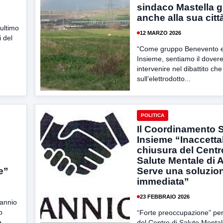
sindaco Mastella g
anche alla sua citt
ultimo
12 MARZO 2026
i del
“Come gruppo Benevento 
Insieme, sentiamo il dovere
intervenire nel dibattito che
sull’elettrodotto...
POLITICA
Il Coordinamento 
Insieme “Inaccettab
chiusura del Centr
Salute Mentale di A
e”
Serve una soluzio
immediata”
23 FEBBRAIO 2026
Sannio
o
“Forte preoccupazione” per
e
del Centro di Salute Mentale