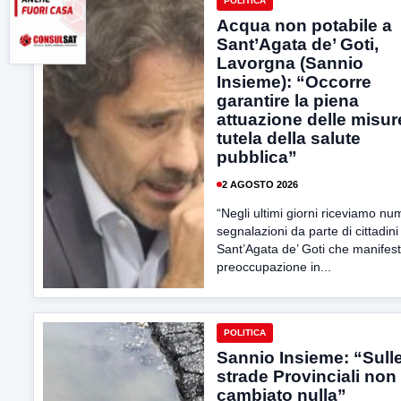
POLITICA
Acqua non potabile a
Sant’Agata de’ Goti,
Lavorgna (Sannio
Insieme): “Occorre
garantire la piena
attuazione delle misur
tutela della salute
pubblica”
2 AGOSTO 2026
“Negli ultimi giorni riceviamo n
segnalazioni da parte di cittadini
Sant’Agata de’ Goti che manifes
preoccupazione in...
POLITICA
Sannio Insieme: “Sull
strade Provinciali non
cambiato nulla”