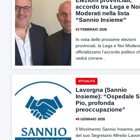
Elezioni provinciali,
accordo tra Lega e No
Moderati nella lista
“Sannio Insieme”
3 FEBBRAIO 2026
In vista delle prossime elezioni
provinciali, la Lega e Noi Modera
ufficializzano l’accordo politico c
vedrà correre...
ATTUALITÀ
Lavorgna (Sannio
Insieme): “Ospedale 
Pio, profonda
preoccupazione”
9 GENNAIO 2026
Il Movimento Sannio Insieme, p
del suo Segretario Alfredo Lavo