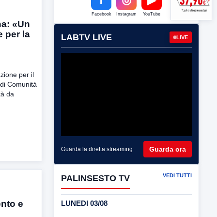
Facebook
Instagram
YouTube
na: «Un
e per la
LABTV LIVE
LIVE
ione per il
di Comunità
tà da
Guarda ora
Guarda la diretta streaming
VEDI TUTTI
PALINSESTO TV
ento e
LUNEDI 03/08