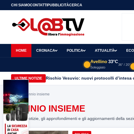
CHI SIAMO
CONTATTI
PUBBLICITÀ
CERCA
HOME
CRONACA
POLITICA
ATTUALITÀ
ECO
Avellino
33°C
36° / 20°
Soleggiato
Rischio Vesuvio: nuovi protocolli d’intesa 
ULTIME NOTIZIE
Home
> sannio insieme
SANNIO INSIEME
Tutte le notizie, gli approfondimenti e gli aggiornamenti della sez