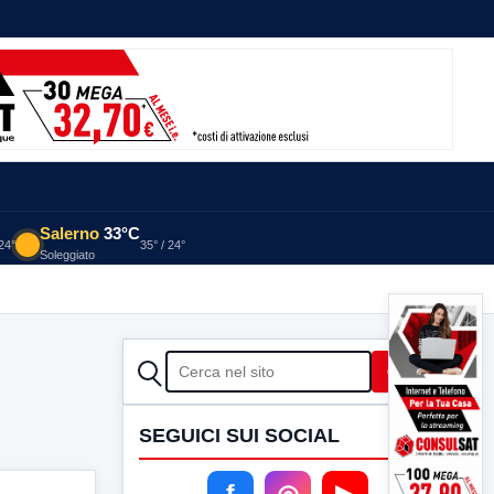
Salerno
33°C
 24°
35° / 24°
Soleggiato
CERCA
Cerca
SEGUICI SUI SOCIAL
f
◎
▶