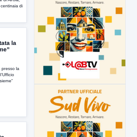
centinaia di
tata la
eme”
a presso la
’Ufficio
insieme”