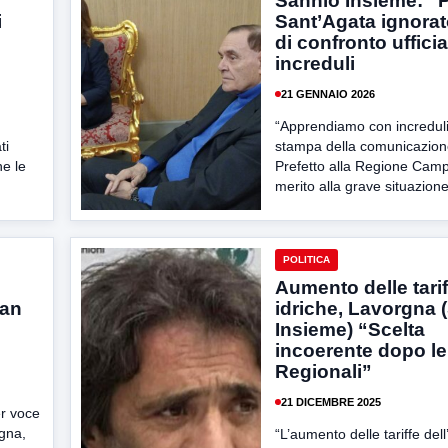
Sannio Insieme: “
i
Sant’Agata ignorat
di confronto ufficia
increduli
21 GENNAIO 2026
“Apprendiamo con increduli
ti
stampa della comunicazione
he le
Prefetto alla Regione Camp
merito alla grave situazione
POLITICA
Aumento delle tarif
San
idriche, Lavorgna 
Insieme) “Scelta
incoerente dopo le
Regionali”
21 DICEMBRE 2025
er voce
rgna,
“L’aumento delle tariffe del