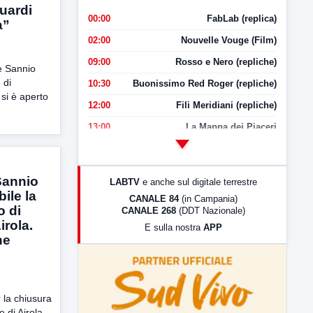
uardi
00:00
FabLab (replica)
à”
02:00
Nouvelle Vouge (Film)
09:00
Rosso e Nero (repliche)
e Sannio
 di
10:30
Buonissimo Red Roger (repliche)
 si è aperto
12:00
Fili Meridiani (repliche)
13:00
La Mappa dei Piaceri
14:00
LabNews
17:00
LabNews (replica)
Sannio
LABTV
e anche sul digitale terrestre
18:30
Di Faccia e di Profilo (repliche)
ile la
CANALE 84
(in Campania)
o di
CANALE 268
(DDT Nazionale)
19:30
LabNews (Diretta)
irola.
E sulla nostra
APP
21:00
Free Sport
ne
23:00
LabNews (replica)
 la chiusura
 di Airola,