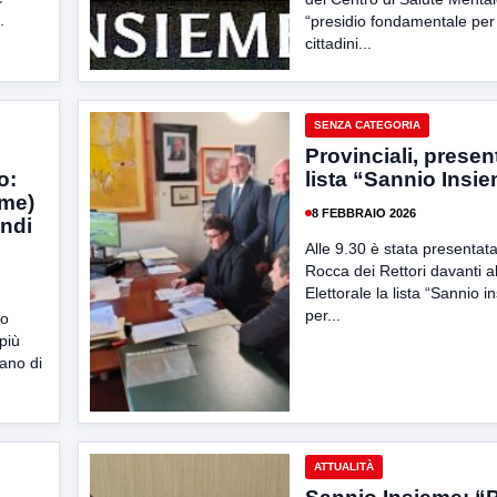
.
“presidio fondamentale per 
cittadini...
SENZA CATEGORIA
Provinciali, presen
o:
lista “Sannio Insi
eme)
8 FEBBRAIO 2026
ondi
Alle 9.30 è stata presentat
Rocca dei Rettori davanti all
Elettorale la lista “Sannio 
per...
to
più
tano di
ATTUALITÀ