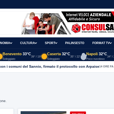
NOMIA
CULTURA
SPORT
PALINSESTO
FORMAT TV
Benevento
33°C
Caserta
32°C
Napoli
32°C
39° / 19°
35° / 22°
34° /
Soleggiato
Soleggiato
Poco nuvoloso
con i comuni del Sannio, firmato il protocollo con Arpaise
14 ORE FA
ione.