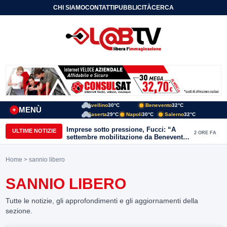
CHI SIAMO
CONTATTI
PUBBLICITÀ
CERCA
Avellino
30°C
Benevento
32°C
MENÙ
+
Caserta
29°C
Napoli
30°C
Salerno
32°C
Imprese sotto pressione, Fucci: “A
ULTIME NOTIZIE
2 ORE FA
settembre mobilitazione da Benevento
e Avellino”
Home
> sannio libero
SANNIO LIBERO
Tutte le notizie, gli approfondimenti e gli aggiornamenti della
sezione.