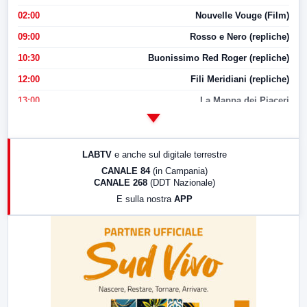
02:00
Nouvelle Vouge (Film)
09:00
Rosso e Nero (repliche)
10:30
Buonissimo Red Roger (repliche)
12:00
Fili Meridiani (repliche)
13:00
La Mappa dei Piaceri
14:00
LabNews
17:00
LabNews (replica)
LABTV
e anche sul digitale terrestre
18:30
Di Faccia e di Profilo (repliche)
CANALE 84
(in Campania)
CANALE 268
(DDT Nazionale)
19:30
LabNews (Diretta)
E sulla nostra
APP
21:00
Free Sport
23:00
LabNews (replica)