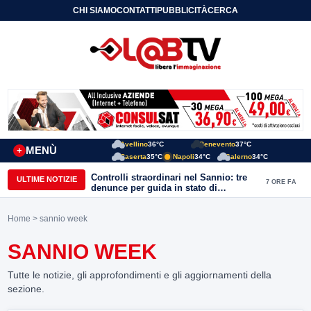
CHI SIAMO
CONTATTI
PUBBLICITÀ
CERCA
Avellino
36°C
Benevento
37°C
MENÙ
+
Caserta
35°C
Napoli
34°C
Salerno
34°C
Controlli straordinari nel Sannio: tre
ULTIME NOTIZIE
7 ORE FA
denunce per guida in stato di
ebbrezza, un arresto e 1.500 kg di
conserve sequestrate
Home
> sannio week
SANNIO WEEK
Tutte le notizie, gli approfondimenti e gli aggiornamenti della
sezione.