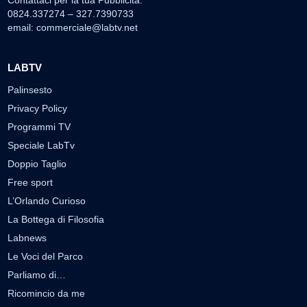
Contattaci per la tua Pubblicità:
0824.337274 – 327.7390733
email:
commerciale@labtv.net
LABTV
Palinsesto
Privacy Policy
Programmi TV
Speciale LabTv
Doppio Taglio
Free sport
L’Orlando Curioso
La Bottega di Filosofia
Labnews
Le Voci del Parco
Parliamo di…
Ricomincio da me