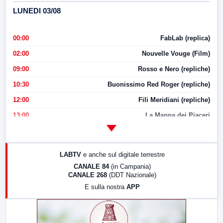
LUNEDI 03/08
00:00
FabLab (replica)
02:00
Nouvelle Vouge (Film)
09:00
Rosso e Nero (repliche)
10:30
Buonissimo Red Roger (repliche)
12:00
Fili Meridiani (repliche)
13:00
La Mappa dei Piaceri
14:00
LabNews
17:00
LabNews (replica)
LABTV
e anche sul digitale terrestre
18:30
Di Faccia e di Profilo (repliche)
CANALE 84
(in Campania)
CANALE 268
(DDT Nazionale)
19:30
LabNews (Diretta)
E sulla nostra
APP
21:00
Free Sport
23:00
LabNews (replica)