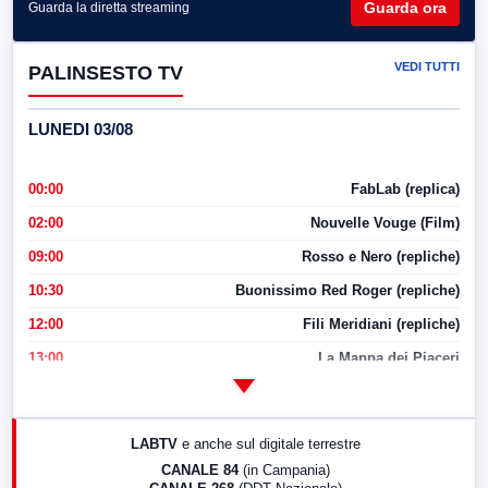
Guarda ora
Guarda la diretta streaming
VEDI TUTTI
PALINSESTO TV
LUNEDI 03/08
00:00
FabLab (replica)
02:00
Nouvelle Vouge (Film)
09:00
Rosso e Nero (repliche)
10:30
Buonissimo Red Roger (repliche)
12:00
Fili Meridiani (repliche)
13:00
La Mappa dei Piaceri
14:00
LabNews
17:00
LabNews (replica)
LABTV
e anche sul digitale terrestre
18:30
Di Faccia e di Profilo (repliche)
CANALE 84
(in Campania)