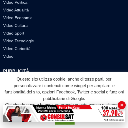
Video Politica
Video Attualità
Video Economia
Video Cultura
Video Sport
Video Tecnologie
Video Curiosità
Video
PUBBLICITÀ
Questo sito utilizza cookie, anche di terze parti, per
Richiesta pubblicazione articoli/banner
personalizzare i contenuti come widget per ampliare le
SEGUICI SUI SOCIAL
funzionalità del sito, opzioni Facebook, Twitter e social e funzioni
pubblicitarie di Google.
f
◎
▶
×
Chiudendo questo banner, scorrendo questa pagina o cliccando
su qualunque suo elemento acconsenti all'uso dei cookie.
Facebook
Instagram
YouTube
Accetta