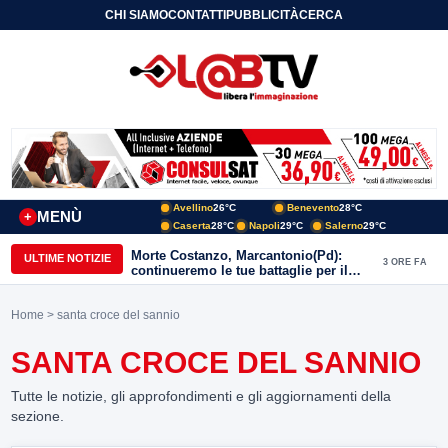
CHI SIAMO
CONTATTI
PUBBLICITÀ
CERCA
Avellino
26°C
Benevento
28°C
MENÙ
+
Caserta
28°C
Napoli
29°C
Salerno
29°C
Morte Costanzo, Marcantonio(Pd):
ULTIME NOTIZIE
3 ORE FA
continueremo le tue battaglie per il
Sannio
Home
> santa croce del sannio
SANTA CROCE DEL SANNIO
Tutte le notizie, gli approfondimenti e gli aggiornamenti della
sezione.