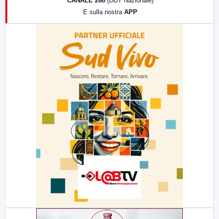
CANALE 268
(DDT Nazionale)
19:30
LabNews (Diretta)
E sulla nostra
APP
21:00
Free Sport
23:00
LabNews (replica)