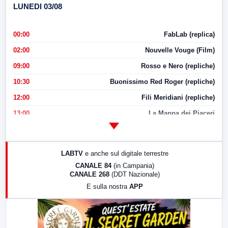
LUNEDI 03/08
00:00
FabLab (replica)
02:00
Nouvelle Vouge (Film)
09:00
Rosso e Nero (repliche)
10:30
Buonissimo Red Roger (repliche)
12:00
Fili Meridiani (repliche)
13:00
La Mappa dei Piaceri
14:00
LabNews
17:00
LabNews (replica)
LABTV
e anche sul digitale terrestre
18:30
Di Faccia e di Profilo (repliche)
CANALE 84
(in Campania)
CANALE 268
(DDT Nazionale)
19:30
LabNews (Diretta)
E sulla nostra
APP
21:00
Free Sport
23:00
LabNews (replica)