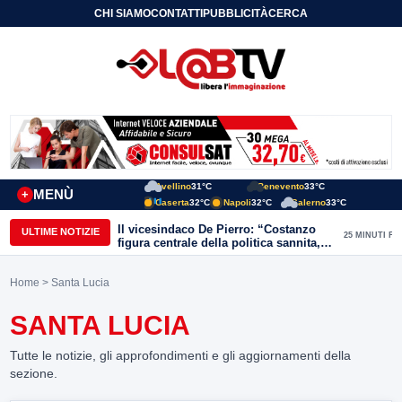
CHI SIAMO
CONTATTI
PUBBLICITÀ
CERCA
Avellino
31°C
Benevento
33°C
MENÙ
+
Caserta
32°C
Napoli
32°C
Salerno
33°C
Il vicesindaco De Pierro: “Costanzo
ULTIME NOTIZIE
25 MINUTI FA
figura centrale della politica sannita,
lascia eredità importante”
Home
> Santa Lucia
SANTA LUCIA
Tutte le notizie, gli approfondimenti e gli aggiornamenti della
sezione.