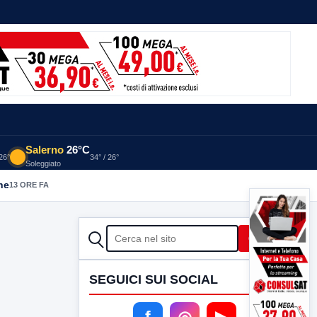
Salerno
26°C
 26°
34° / 26°
Soleggiato
he
13 ORE FA
CERCA
Cerca
SEGUICI SUI SOCIAL
f
◎
▶