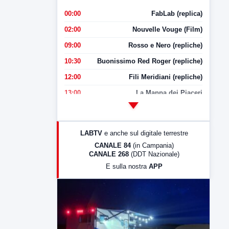
00:00
FabLab (replica)
02:00
Nouvelle Vouge (Film)
09:00
Rosso e Nero (repliche)
10:30
Buonissimo Red Roger (repliche)
12:00
Fili Meridiani (repliche)
13:00
La Mappa dei Piaceri
14:00
LabNews
17:00
LabNews (replica)
LABTV
e anche sul digitale terrestre
18:30
Di Faccia e di Profilo (repliche)
CANALE 84
(in Campania)
CANALE 268
(DDT Nazionale)
19:30
LabNews (Diretta)
E sulla nostra
APP
21:00
Free Sport
23:00
LabNews (replica)