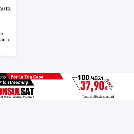
Santa
le
Santa