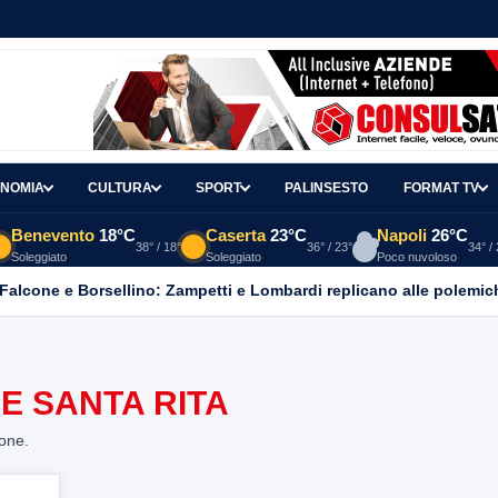
NOMIA
CULTURA
SPORT
PALINSESTO
FORMAT TV
Benevento
18°C
Caserta
23°C
Napoli
26°C
38° / 18°
36° / 23°
34° /
Soleggiato
Soleggiato
Poco nuvoloso
 Falcone e Borsellino: Zampetti e Lombardi replicano alle polemic
E SANTA RITA
ione.