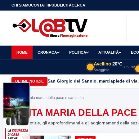
CHI SIAMO
CONTATTI
PUBBLICITÀ
CERCA
HOME
CRONACA
POLITICA
ATTUALITÀ
ECO
Avellino
20°C
36° / 20°
Soleggiato
San Giorgio del Sannio, marciapiede di via
ULTIME NOTIZIE
Home
> santa maria della pace e santa rita
SANTA MARIA DELLA PACE 
Tutte le notizie, gli approfondimenti e gli aggiornamenti della sez