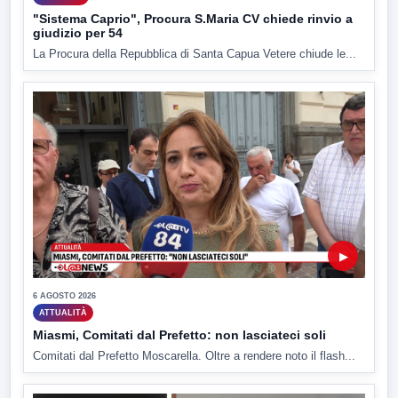
"Sistema Caprio", Procura S.Maria CV chiede rinvio a
giudizio per 54
La Procura della Repubblica di Santa Capua Vetere chiude le...
▶
6 AGOSTO 2026
ATTUALITÀ
Miasmi, Comitati dal Prefetto: non lasciateci soli
Comitati dal Prefetto Moscarella. Oltre a rendere noto il flash...