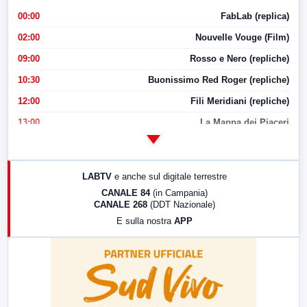
00:00
FabLab (replica)
02:00
Nouvelle Vouge (Film)
09:00
Rosso e Nero (repliche)
10:30
Buonissimo Red Roger (repliche)
12:00
Fili Meridiani (repliche)
13:00
La Mappa dei Piaceri
14:00
LabNews
17:00
LabNews (replica)
LABTV
e anche sul digitale terrestre
18:30
Di Faccia e di Profilo (repliche)
CANALE 84
(in Campania)
CANALE 268
(DDT Nazionale)
19:30
LabNews (Diretta)
E sulla nostra
APP
21:00
Free Sport
23:00
LabNews (replica)