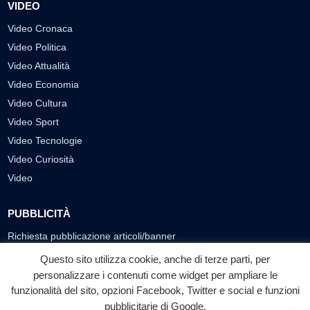
VIDEO
Video Cronaca
Video Politica
Video Attualità
Video Economia
Video Cultura
Video Sport
Video Tecnologie
Video Curiosità
Video
PUBBLICITÀ
Richiesta pubblicazione articoli/banner
Questo sito utilizza cookie, anche di terze parti, per
SEGUICI SUI SOCIAL
personalizzare i contenuti come widget per ampliare le
f
◎
▶
funzionalità del sito, opzioni Facebook, Twitter e social e funzioni
pubblicitarie di Google.