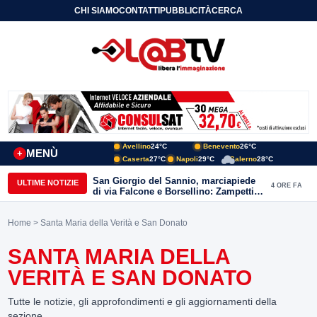
CHI SIAMO
CONTATTI
PUBBLICITÀ
CERCA
Avellino
24°C
Benevento
26°C
MENÙ
+
Caserta
27°C
Napoli
29°C
Salerno
28°C
San Giorgio del Sannio, marciapiede
ULTIME NOTIZIE
4 ORE FA
di via Falcone e Borsellino: Zampetti e
Lombardi replicano alle polemiche
Home
> Santa Maria della Verità e San Donato
SANTA MARIA DELLA
VERITÀ E SAN DONATO
Tutte le notizie, gli approfondimenti e gli aggiornamenti della
sezione.