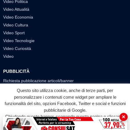
Video Politica
Video Attualità
Video Economia
Video Cultura
Video Sport
Video Tecnologie
Video Curiosità
Video
PUBBLICITÀ
Richiesta pubblicazione articoli/banner
Questo sito utilizza cookie, anche di terze parti, per
SEGUICI SUI SOCIAL
personalizzare i contenuti come widget per ampliare le
f
◎
▶
funzionalità del sito, opzioni Facebook, Twitter e social e funzioni
pubblicitarie di Google.
Facebook
Instagram
YouTube
×
Chiudendo questo banner, scorrendo questa pagina o cliccando
su qualunque suo elemento acconsenti all'uso dei cookie.