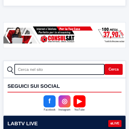
CERCA
Cerca
SEGUICI SUI SOCIAL
f
◎
▶
Facebook
Instagram
YouTube
LABTV LIVE
LIVE