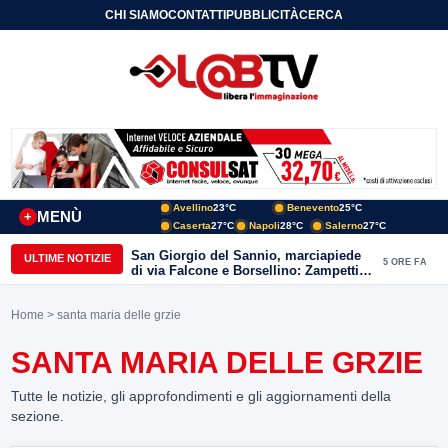
CHI SIAMO
CONTATTI
PUBBLICITÀ
CERCA
Avellino
23°C
Benevento
25°C
MENÙ
+
Caserta
27°C
Napoli
28°C
Salerno
27°C
San Giorgio del Sannio, marciapiede
ULTIME NOTIZIE
5 ORE FA
di via Falcone e Borsellino: Zampetti e
Lombardi replicano alle polemiche
Home
> santa maria delle grzie
SANTA MARIA DELLE GRZIE
Tutte le notizie, gli approfondimenti e gli aggiornamenti della
sezione.