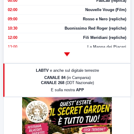
00:00
FabLab (replica)
02:00
Nouvelle Vouge (Film)
09:00
Rosso e Nero (repliche)
10:30
Buonissimo Red Roger (repliche)
12:00
Fili Meridiani (repliche)
13:00
La Mappa dei Piaceri
14:00
LabNews
17:00
LabNews (replica)
LABTV
e anche sul digitale terrestre
18:30
Di Faccia e di Profilo (repliche)
CANALE 84
(in Campania)
CANALE 268
(DDT Nazionale)
19:30
LabNews (Diretta)
E sulla nostra
APP
21:00
Free Sport
23:00
LabNews (replica)