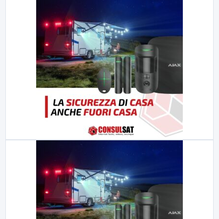
23:00
LabNews (replica)