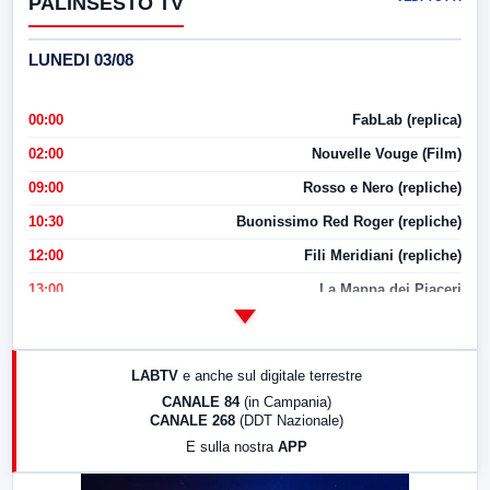
PALINSESTO TV
LUNEDI 03/08
00:00
FabLab (replica)
02:00
Nouvelle Vouge (Film)
09:00
Rosso e Nero (repliche)
10:30
Buonissimo Red Roger (repliche)
12:00
Fili Meridiani (repliche)
13:00
La Mappa dei Piaceri
14:00
LabNews
17:00
LabNews (replica)
LABTV
e anche sul digitale terrestre
18:30
Di Faccia e di Profilo (repliche)
CANALE 84
(in Campania)
CANALE 268
(DDT Nazionale)
19:30
LabNews (Diretta)
E sulla nostra
APP
21:00
Free Sport