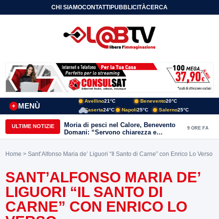
CHI SIAMO
CONTATTI
PUBBLICITÀ
CERCA
Avellino
21°C
Benevento
20°C
MENÙ
+
Caserta
24°C
Napoli
25°C
Salerno
25°C
Moria di pesci nel Calore, Benevento
ULTIME NOTIZIE
9 ORE FA
Domani: “Servono chiarezza e
approfondimenti sulla gestione
ambientale”
Home
> Sant’Alfonso Maria de’ Liguori “Il Santo di Carne” con Enrico Lo Verso
SANT’ALFONSO MARIA DE’
LIGUORI “IL SANTO DI
CARNE” CON ENRICO LO