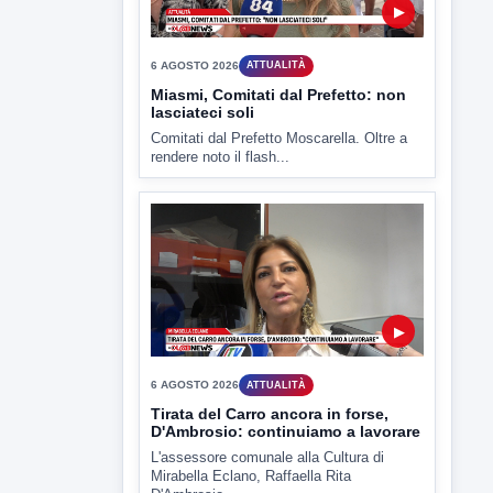
CV chiede rinvio a giudizio per 54
La Procura della Repubblica di Santa
Capua Vetere chiude le...
▶
6 AGOSTO 2026
ATTUALITÀ
Miasmi, Comitati dal Prefetto: non
lasciateci soli
Comitati dal Prefetto Moscarella. Oltre a
rendere noto il flash...