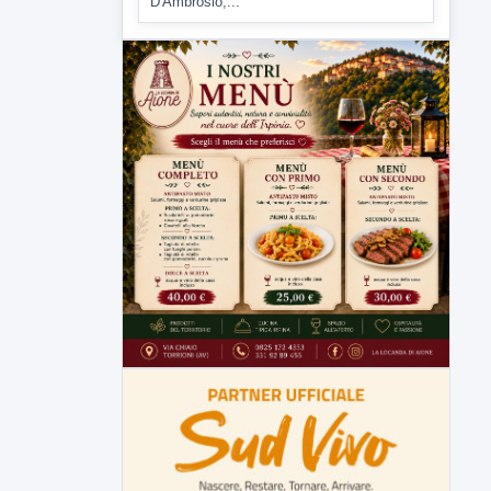
▶
6 AGOSTO 2026
ATTUALITÀ
Tirata del Carro ancora in forse,
D'Ambrosio: continuiamo a lavorare
L'assessore comunale alla Cultura di
Mirabella Eclano, Raffaella Rita
D'Ambrosio,...