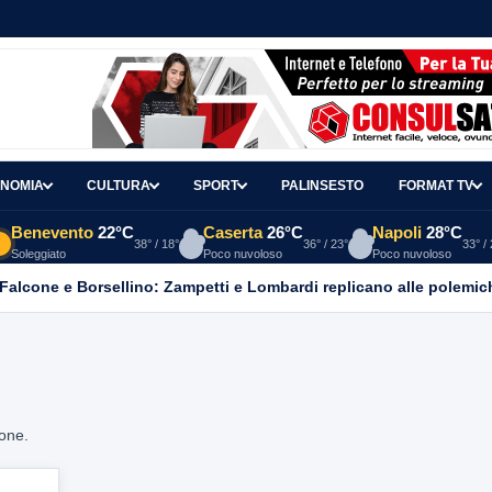
NOMIA
CULTURA
SPORT
PALINSESTO
FORMAT TV
Benevento
22°C
Caserta
26°C
Napoli
28°C
38° / 18°
36° / 23°
33° /
Soleggiato
Poco nuvoloso
Poco nuvoloso
 Falcone e Borsellino: Zampetti e Lombardi replicano alle polemic
ione.