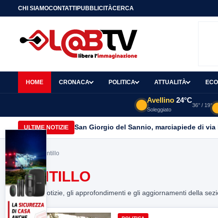
CHI SIAMO
CONTATTI
PUBBLICITÀ
CERCA
HOME
CRONACA
POLITICA
ATTUALITÀ
ECO
Avellino
24°C
36° / 19°
Soleggiato
San Giorgio del Sannio, marciapiede di via
ULTIME NOTIZIE
Home
> santillo
SANTILLO
Tutte le notizie, gli approfondimenti e gli aggiornamenti della sez