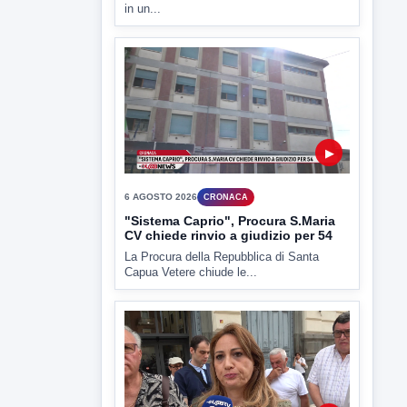
▶
6 AGOSTO 2026
CRONACA
Trovato in casa 42enne in una
pozza di sangue, giallo a viale Italia
Ritrovato senza vita il corpo di un 42enne
in un...
▶
6 AGOSTO 2026
CRONACA
"Sistema Caprio", Procura S.Maria