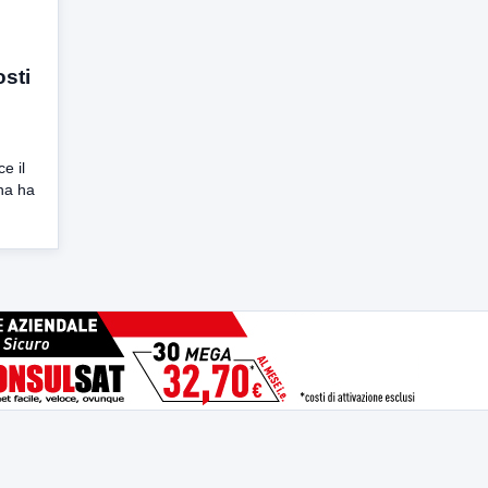
sti
e il
na ha