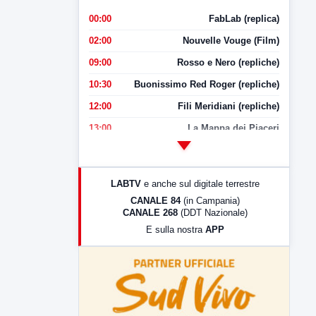
00:00
FabLab (replica)
02:00
Nouvelle Vouge (Film)
09:00
Rosso e Nero (repliche)
10:30
Buonissimo Red Roger (repliche)
12:00
Fili Meridiani (repliche)
13:00
La Mappa dei Piaceri
14:00
LabNews
17:00
LabNews (replica)
LABTV
e anche sul digitale terrestre
18:30
Di Faccia e di Profilo (repliche)
CANALE 84
(in Campania)
CANALE 268
(DDT Nazionale)
19:30
LabNews (Diretta)
E sulla nostra
APP
21:00
Free Sport
23:00
LabNews (replica)