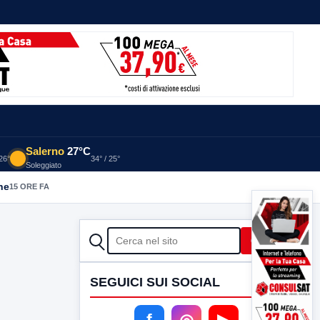
Salerno
27°C
 26°
34° / 25°
Soleggiato
he
15 ORE FA
CERCA
Cerca
SEGUICI SUI SOCIAL
f
◎
▶