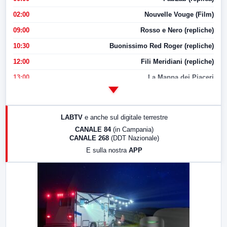
02:00
Nouvelle Vouge (Film)
09:00
Rosso e Nero (repliche)
10:30
Buonissimo Red Roger (repliche)
12:00
Fili Meridiani (repliche)
13:00
La Mappa dei Piaceri
14:00
LabNews
17:00
LabNews (replica)
LABTV
e anche sul digitale terrestre
18:30
Di Faccia e di Profilo (repliche)
CANALE 84
(in Campania)
CANALE 268
(DDT Nazionale)
19:30
LabNews (Diretta)
E sulla nostra
APP
21:00
Free Sport
23:00
LabNews (replica)