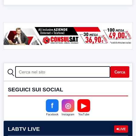
CERCA
Cerca
SEGUICI SUI SOCIAL
f
◎
▶
Facebook
Instagram
YouTube
LABTV LIVE
LIVE