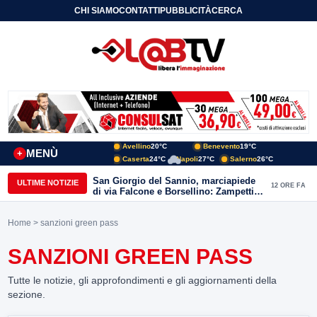
CHI SIAMO
CONTATTI
PUBBLICITÀ
CERCA
Avellino
20°C
Benevento
19°C
MENÙ
+
Caserta
24°C
Napoli
27°C
Salerno
26°C
San Giorgio del Sannio, marciapiede
ULTIME NOTIZIE
12 ORE FA
di via Falcone e Borsellino: Zampetti e
Lombardi replicano alle polemiche
Home
> sanzioni green pass
SANZIONI GREEN PASS
Tutte le notizie, gli approfondimenti e gli aggiornamenti della
sezione.