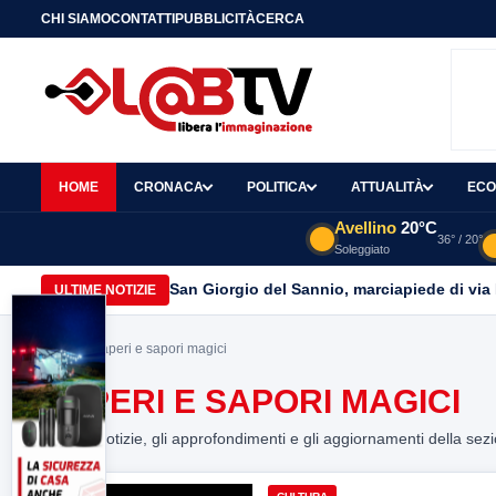
CHI SIAMO
CONTATTI
PUBBLICITÀ
CERCA
HOME
CRONACA
POLITICA
ATTUALITÀ
ECO
Avellino
20°C
36° / 20°
Soleggiato
San Giorgio del Sannio, marciapiede di via
ULTIME NOTIZIE
Home
> Saperi e sapori magici
SAPERI E SAPORI MAGICI
Tutte le notizie, gli approfondimenti e gli aggiornamenti della sez