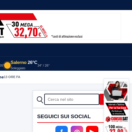
Salerno
26°C
 26°
34° / 26°
Soleggiato
he
13 ORE FA
CERCA
Cerca
SEGUICI SUI SOCIAL
f
◎
▶