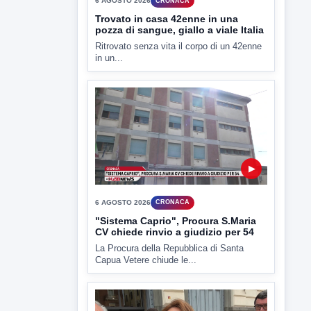
▶
6 AGOSTO 2026
CRONACA
Trovato in casa 42enne in una
pozza di sangue, giallo a viale Italia
Ritrovato senza vita il corpo di un 42enne
in un...
▶
6 AGOSTO 2026
CRONACA
"Sistema Caprio", Procura S.Maria
CV chiede rinvio a giudizio per 54
La Procura della Repubblica di Santa
Capua Vetere chiude le...