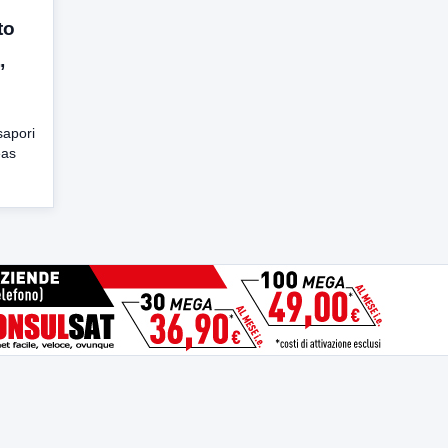
to
”
sapori
eas