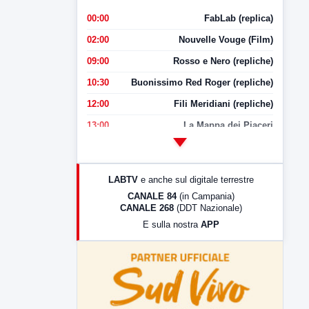
00:00
FabLab (replica)
02:00
Nouvelle Vouge (Film)
09:00
Rosso e Nero (repliche)
10:30
Buonissimo Red Roger (repliche)
12:00
Fili Meridiani (repliche)
13:00
La Mappa dei Piaceri
14:00
LabNews
17:00
LabNews (replica)
LABTV
e anche sul digitale terrestre
18:30
Di Faccia e di Profilo (repliche)
CANALE 84
(in Campania)
CANALE 268
(DDT Nazionale)
19:30
LabNews (Diretta)
E sulla nostra
APP
21:00
Free Sport
23:00
LabNews (replica)