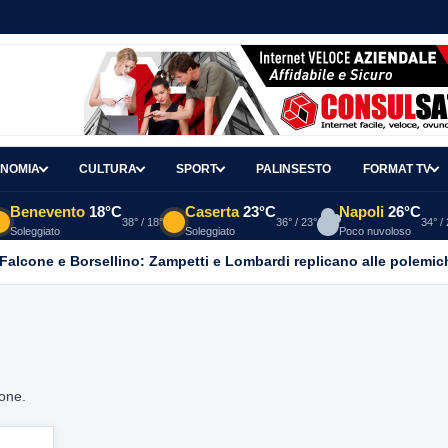
NOMIA
CULTURA
SPORT
PALINSESTO
FORMAT TV
Benevento
18°C
Caserta
23°C
Napoli
26°C
38° / 18°
36° / 23°
34° /
Soleggiato
Soleggiato
Poco nuvoloso
 Falcone e Borsellino: Zampetti e Lombardi replicano alle polemic
ione.