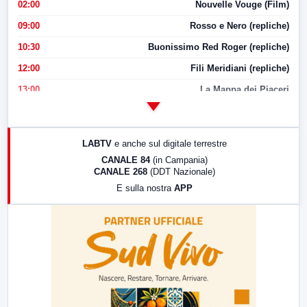
02:00
Nouvelle Vouge (Film)
09:00
Rosso e Nero (repliche)
10:30
Buonissimo Red Roger (repliche)
12:00
Fili Meridiani (repliche)
13:00
La Mappa dei Piaceri
14:00
LabNews
17:00
LabNews (replica)
LABTV
e anche sul digitale terrestre
18:30
Di Faccia e di Profilo (repliche)
CANALE 84
(in Campania)
CANALE 268
(DDT Nazionale)
19:30
LabNews (Diretta)
E sulla nostra
APP
21:00
Free Sport
23:00
LabNews (replica)