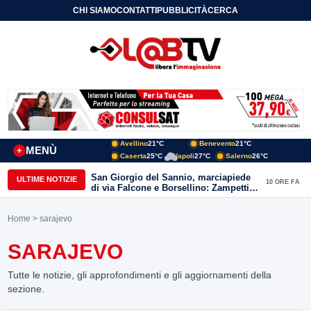
CHI SIAMO
CONTATTI
PUBBLICITÀ
CERCA
Avellino
21°C
Benevento
21°C
MENÙ
+
Caserta
25°C
Napoli
27°C
Salerno
26°C
San Giorgio del Sannio, marciapiede
ULTIME NOTIZIE
10 ORE FA
di via Falcone e Borsellino: Zampetti e
Lombardi replicano alle polemiche
Home
> sarajevo
SARAJEVO
Tutte le notizie, gli approfondimenti e gli aggiornamenti della
sezione.