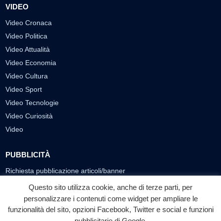
VIDEO
Video Cronaca
Video Politica
Video Attualità
Video Economia
Video Cultura
Video Sport
Video Tecnologie
Video Curiosità
Video
PUBBLICITÀ
Richiesta pubblicazione articoli/banner
Questo sito utilizza cookie, anche di terze parti, per
SEGUICI SUI SOCIAL
personalizzare i contenuti come widget per ampliare le
f
◎
▶
funzionalità del sito, opzioni Facebook, Twitter e social e funzioni
pubblicitarie di Google.