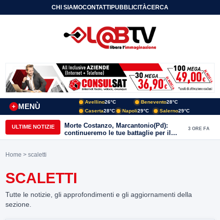
CHI SIAMO
CONTATTI
PUBBLICITÀ
CERCA
Avellino
26°C
Benevento
28°C
MENÙ
+
Caserta
28°C
Napoli
29°C
Salerno
29°C
Morte Costanzo, Marcantonio(Pd):
ULTIME NOTIZIE
3 ORE FA
continueremo le tue battaglie per il
Sannio
Home
> scaletti
SCALETTI
Tutte le notizie, gli approfondimenti e gli aggiornamenti della
sezione.