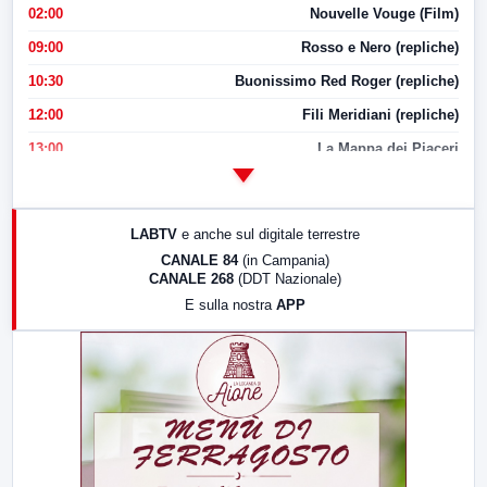
02:00
Nouvelle Vouge (Film)
09:00
Rosso e Nero (repliche)
10:30
Buonissimo Red Roger (repliche)
12:00
Fili Meridiani (repliche)
13:00
La Mappa dei Piaceri
14:00
LabNews
17:00
LabNews (replica)
LABTV
e anche sul digitale terrestre
18:30
Di Faccia e di Profilo (repliche)
CANALE 84
(in Campania)
CANALE 268
(DDT Nazionale)
19:30
LabNews (Diretta)
E sulla nostra
APP
21:00
Free Sport
23:00
LabNews (replica)