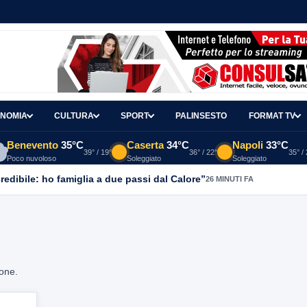
NOMIA
CULTURA
SPORT
PALINSESTO
FORMAT TV
Benevento
35°C
Caserta
34°C
Napoli
33°C
39° / 19°
36° / 22°
35° /
Poco nuvoloso
Soleggiato
Soleggiato
redibile: ho famiglia a due passi dal Calore”
26 MINUTI FA
ione.