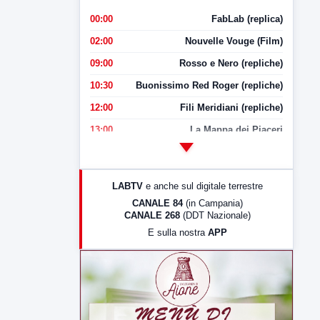
00:00
FabLab (replica)
02:00
Nouvelle Vouge (Film)
09:00
Rosso e Nero (repliche)
10:30
Buonissimo Red Roger (repliche)
12:00
Fili Meridiani (repliche)
13:00
La Mappa dei Piaceri
14:00
LabNews
17:00
LabNews (replica)
LABTV
e anche sul digitale terrestre
18:30
Di Faccia e di Profilo (repliche)
CANALE 84
(in Campania)
CANALE 268
(DDT Nazionale)
19:30
LabNews (Diretta)
E sulla nostra
APP
21:00
Free Sport
23:00
LabNews (replica)