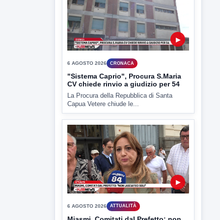
▶
6 AGOSTO 2026
CRONACA
"Sistema Caprio", Procura S.Maria
CV chiede rinvio a giudizio per 54
La Procura della Repubblica di Santa
Capua Vetere chiude le...
▶
6 AGOSTO 2026
ATTUALITÀ
Miasmi, Comitati dal Prefetto: non
lasciateci soli
Comitati dal Prefetto Moscarella. Oltre a
rendere noto il flash...