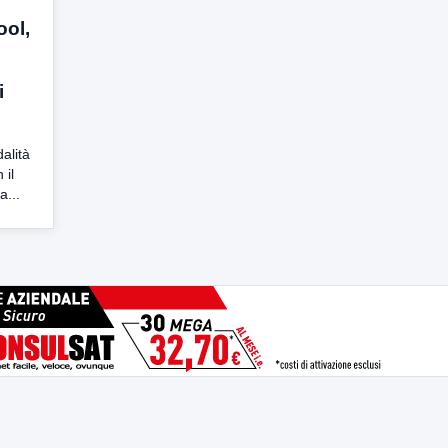
ool,
i
alità
 il
a...