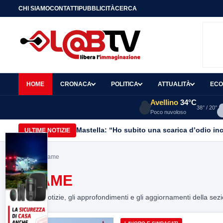
CHI SIAMO
CONTATTI
PUBBLICITÀ
CERCA
HOME
CRONACA
POLITICA
ATTUALITÀ
ECO
Avellino
34°C
38° / 20°
Poco nuvoloso
Mastella: “Ho subito una scarica d’odio inc
ULTIME NOTIZIE
Home
> scame
SCAME
Tutte le notizie, gli approfondimenti e gli aggiornamenti della sez