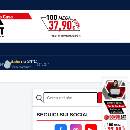
Salerno
34°C
 24°
35° / 24°
Poco nuvoloso
CERCA
Cerca
SEGUICI SUI SOCIAL
f
◎
▶