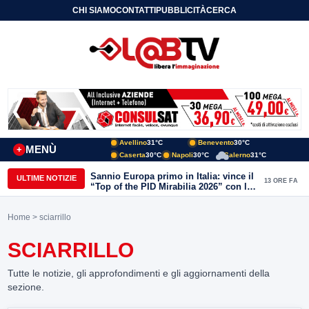
CHI SIAMO
CONTATTI
PUBBLICITÀ
CERCA
Avellino
31°C
Benevento
30°C
MENÙ
+
Caserta
30°C
Napoli
30°C
Salerno
31°C
Sannio Europa primo in Italia: vince il
ULTIME NOTIZIE
13 ORE FA
“Top of the PID Mirabilia 2026” con la
realtà virtuale nei musei del Sannio
Home
> sciarrillo
SCIARRILLO
Tutte le notizie, gli approfondimenti e gli aggiornamenti della
sezione.