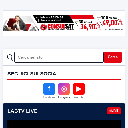
CERCA
Cerca
SEGUICI SUI SOCIAL
f
◎
▶
Facebook
Instagram
YouTube
LABTV LIVE
LIVE