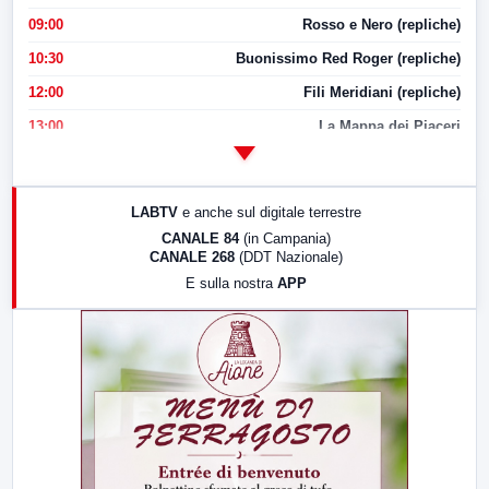
09:00
Rosso e Nero (repliche)
10:30
Buonissimo Red Roger (repliche)
12:00
Fili Meridiani (repliche)
13:00
La Mappa dei Piaceri
14:00
LabNews
17:00
LabNews (replica)
LABTV
e anche sul digitale terrestre
18:30
Di Faccia e di Profilo (repliche)
CANALE 84
(in Campania)
CANALE 268
(DDT Nazionale)
19:30
LabNews (Diretta)
E sulla nostra
APP
21:00
Free Sport
23:00
LabNews (replica)