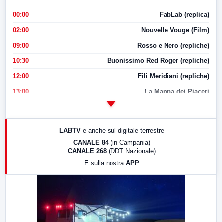
00:00
FabLab (replica)
02:00
Nouvelle Vouge (Film)
09:00
Rosso e Nero (repliche)
10:30
Buonissimo Red Roger (repliche)
12:00
Fili Meridiani (repliche)
13:00
La Mappa dei Piaceri
14:00
LabNews
17:00
LabNews (replica)
LABTV
e anche sul digitale terrestre
18:30
Di Faccia e di Profilo (repliche)
CANALE 84
(in Campania)
CANALE 268
(DDT Nazionale)
19:30
LabNews (Diretta)
E sulla nostra
APP
21:00
Free Sport
23:00
LabNews (replica)