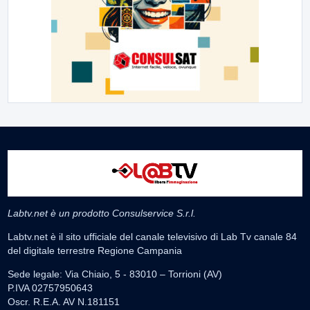
Labtv.net è un prodotto Consulservice S.r.l.
Labtv.net è il sito ufficiale del canale televisivo di Lab Tv canale 84
del digitale terrestre Regione Campania
Sede legale: Via Chiaio, 5 - 83010 – Torrioni (AV)
P.IVA 02757950643
Oscr. R.E.A. AV N.181151