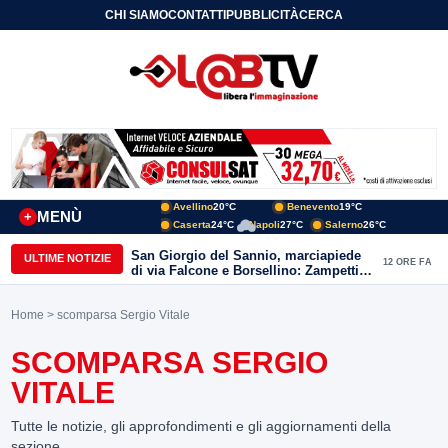
CHI SIAMO
CONTATTI
PUBBLICITÀ
CERCA
Avellino
20°C
Benevento
19°C
MENÙ
+
Caserta
24°C
Napoli
27°C
Salerno
26°C
San Giorgio del Sannio, marciapiede
ULTIME NOTIZIE
12 ORE FA
di via Falcone e Borsellino: Zampetti e
Lombardi replicano alle polemiche
Home
> scomparsa Sergio Vitale
SCOMPARSA SERGIO
VITALE
Tutte le notizie, gli approfondimenti e gli aggiornamenti della
sezione.