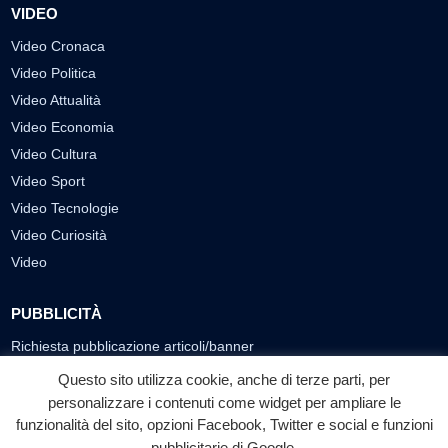
VIDEO
Video Cronaca
Video Politica
Video Attualità
Video Economia
Video Cultura
Video Sport
Video Tecnologie
Video Curiosità
Video
PUBBLICITÀ
Richiesta pubblicazione articoli/banner
Questo sito utilizza cookie, anche di terze parti, per
SEGUICI SUI SOCIAL
personalizzare i contenuti come widget per ampliare le
funzionalità del sito, opzioni Facebook, Twitter e social e funzioni
f
◎
▶
pubblicitarie di Google.