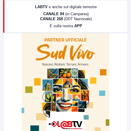
17:00
LabNews (replica)
LABTV
e anche sul digitale terrestre
18:30
Di Faccia e di Profilo (repliche)
CANALE 84
(in Campania)
CANALE 268
(DDT Nazionale)
19:30
LabNews (Diretta)
E sulla nostra
APP
21:00
Free Sport
23:00
LabNews (replica)