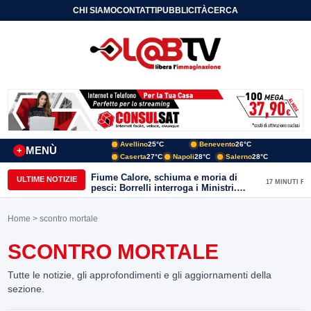
CHI SIAMO
CONTATTI
PUBBLICITÀ
CERCA
Avellino
25°C
Benevento
26°C
MENÙ
+
Caserta
27°C
Napoli
28°C
Salerno
28°C
Fiume Calore, schiuma e moria di
ULTIME NOTIZIE
17 MINUTI FA
pesci: Borrelli interroga i Ministri.
“Benevento paga l’assenza del
depuratore
Home
> scontro mortale
SCONTRO MORTALE
Tutte le notizie, gli approfondimenti e gli aggiornamenti della
sezione.