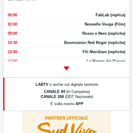
00:00
FabLab (replica)
02:00
Nouvelle Vouge (Film)
09:00
Rosso e Nero (repliche)
10:30
Buonissimo Red Roger (repliche)
12:00
Fili Meridiani (repliche)
13:00
La Mappa dei Piaceri
14:00
LabNews
17:00
LabNews (replica)
LABTV
e anche sul digitale terrestre
18:30
Di Faccia e di Profilo (repliche)
CANALE 84
(in Campania)
CANALE 268
(DDT Nazionale)
19:30
LabNews (Diretta)
E sulla nostra
APP
21:00
Free Sport
23:00
LabNews (replica)