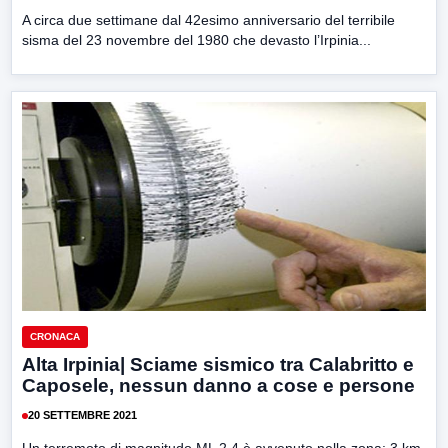
A circa due settimane dal 42esimo anniversario del terribile
sisma del 23 novembre del 1980 che devasto l’Irpinia...
CRONACA
Alta Irpinia| Sciame sismico tra Calabritto e
Caposele, nessun danno a cose e persone
20 SETTEMBRE 2021
Un terremoto di magnitudo ML 2.4 è avvenuto nella zona: 3 km