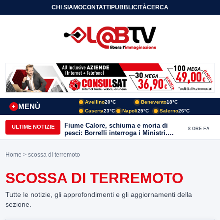
CHI SIAMO
CONTATTI
PUBBLICITÀ
CERCA
Avellino
20°C
Benevento
18°C
MENÙ
+
Caserta
23°C
Napoli
25°C
Salerno
26°C
Fiume Calore, schiuma e moria di
ULTIME NOTIZIE
8 ORE FA
pesci: Borrelli interroga i Ministri.
“Benevento paga l’assenza del
depuratore
Home
> scossa di terremoto
SCOSSA DI TERREMOTO
Tutte le notizie, gli approfondimenti e gli aggiornamenti della
sezione.