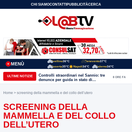
CHI SIAMO
CONTATTI
PUBBLICITÀ
CERCA
Avellino
36°C
Benevento
37°C
MENÙ
+
Caserta
35°C
Napoli
34°C
Salerno
34°C
Controlli straordinari nel Sannio: tre
ULTIME NOTIZIE
8 ORE FA
denunce per guida in stato di
ebbrezza, un arresto e 1.500 kg di
conserve sequestrate
Home
> screening della mammella e del collo dell’utero
SCREENING DELLA
MAMMELLA E DEL COLLO
DELL’UTERO