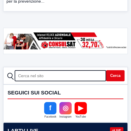
per la prevenzione...
CERCA
Cerca
SEGUICI SUI SOCIAL
f
◎
▶
Facebook
Instagram
YouTube
LABTV LIVE
LIVE