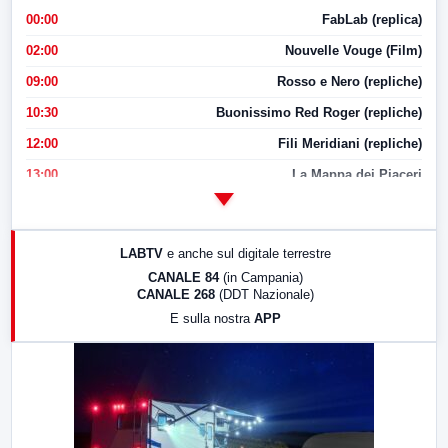
00:00
FabLab (replica)
02:00
Nouvelle Vouge (Film)
09:00
Rosso e Nero (repliche)
10:30
Buonissimo Red Roger (repliche)
12:00
Fili Meridiani (repliche)
13:00
La Mappa dei Piaceri
14:00
LabNews
17:00
LabNews (replica)
LABTV
e anche sul digitale terrestre
18:30
Di Faccia e di Profilo (repliche)
CANALE 84
(in Campania)
CANALE 268
(DDT Nazionale)
19:30
LabNews (Diretta)
E sulla nostra
APP
21:00
Free Sport
23:00
LabNews (replica)