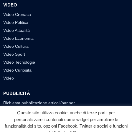
VIDEO
Video Cronaca
Video Politica
Video Attualità
Video Economia
Video Cultura
Video Sport
Video Tecnologie
Video Curiosità
Video
PUBBLICITÀ
Richiesta pubblicazione articoli/banner
Questo sito utilizza cookie, anche di terze parti, per
SEGUICI SUI SOCIAL
personalizzare i contenuti come widget per ampliare le
funzionalità del sito, opzioni Facebook, Twitter e social e funzioni
f
◎
▶