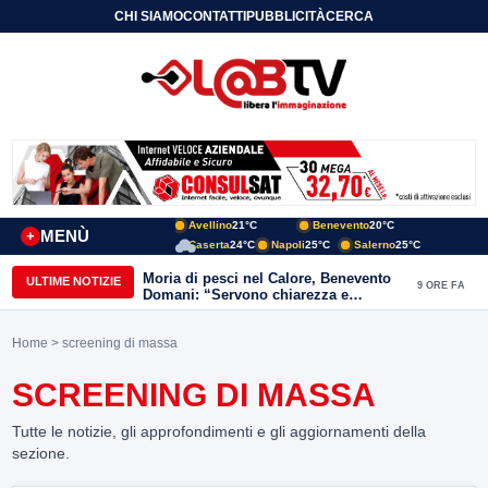
CHI SIAMO
CONTATTI
PUBBLICITÀ
CERCA
Avellino
21°C
Benevento
20°C
MENÙ
+
Caserta
24°C
Napoli
25°C
Salerno
25°C
Moria di pesci nel Calore, Benevento
ULTIME NOTIZIE
9 ORE FA
Domani: “Servono chiarezza e
approfondimenti sulla gestione
ambientale”
Home
> screening di massa
SCREENING DI MASSA
Tutte le notizie, gli approfondimenti e gli aggiornamenti della
sezione.