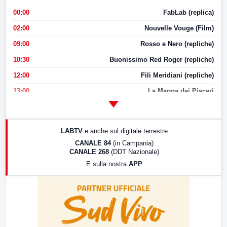
00:00
FabLab (replica)
02:00
Nouvelle Vouge (Film)
09:00
Rosso e Nero (repliche)
10:30
Buonissimo Red Roger (repliche)
12:00
Fili Meridiani (repliche)
13:00
La Mappa dei Piaceri
14:00
LabNews
17:00
LabNews (replica)
LABTV
e anche sul digitale terrestre
18:30
Di Faccia e di Profilo (repliche)
CANALE 84
(in Campania)
CANALE 268
(DDT Nazionale)
19:30
LabNews (Diretta)
E sulla nostra
APP
21:00
Free Sport
23:00
LabNews (replica)