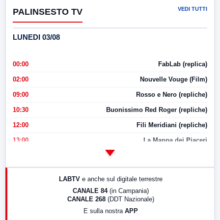
VEDI TUTTI
PALINSESTO TV
LUNEDI 03/08
00:00
FabLab (replica)
02:00
Nouvelle Vouge (Film)
09:00
Rosso e Nero (repliche)
10:30
Buonissimo Red Roger (repliche)
12:00
Fili Meridiani (repliche)
13:00
La Mappa dei Piaceri
14:00
LabNews
17:00
LabNews (replica)
LABTV
e anche sul digitale terrestre
18:30
Di Faccia e di Profilo (repliche)
CANALE 84
(in Campania)
CANALE 268
(DDT Nazionale)
19:30
LabNews (Diretta)
E sulla nostra
APP
21:00
Free Sport