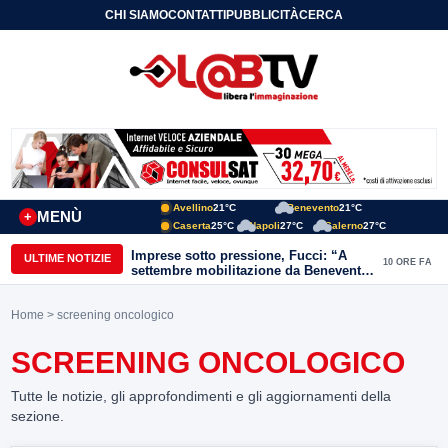
CHI SIAMO
CONTATTI
PUBBLICITÀ
CERCA
Avellino
21°C
Benevento
21°C
MENÙ
+
Caserta
25°C
Napoli
27°C
Salerno
27°C
Imprese sotto pressione, Fucci: “A
ULTIME NOTIZIE
10 ORE FA
settembre mobilitazione da Benevento
e Avellino”
Home
> screening oncologico
SCREENING ONCOLOGICO
Tutte le notizie, gli approfondimenti e gli aggiornamenti della
sezione.