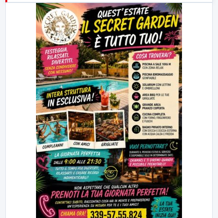
23:00
LabNews (replica)