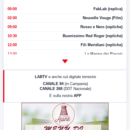
00:00
FabLab (replica)
02:00
Nouvelle Vouge (Film)
09:00
Rosso e Nero (repliche)
10:30
Buonissimo Red Roger (repliche)
12:00
Fili Meridiani (repliche)
13:00
La Mappa dei Piaceri
14:00
LabNews
17:00
LabNews (replica)
LABTV
e anche sul digitale terrestre
18:30
Di Faccia e di Profilo (repliche)
CANALE 84
(in Campania)
CANALE 268
(DDT Nazionale)
19:30
LabNews (Diretta)
E sulla nostra
APP
21:00
Free Sport
23:00
LabNews (replica)