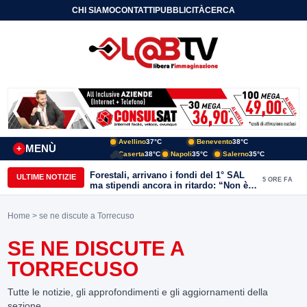
CHI SIAMO
CONTATTI
PUBBLICITÀ
CERCA
Avellino
37°C
Benevento
38°C
MENÙ
+
Caserta
38°C
Napoli
35°C
Salerno
35°C
Forestali, arrivano i fondi del 1° SAL
ULTIME NOTIZIE
5 ORE FA
ma stipendi ancora in ritardo: “Non è
più sostenibile”
Home
> se ne discute a Torrecuso
SE NE DISCUTE A
TORRECUSO
Tutte le notizie, gli approfondimenti e gli aggiornamenti della
sezione.