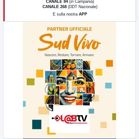
CANALE 84
(in Campania)
CANALE 268
(DDT Nazionale)
19:30
LabNews (Diretta)
E sulla nostra
APP
21:00
Free Sport
23:00
LabNews (replica)