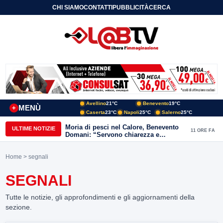
CHI SIAMO
CONTATTI
PUBBLICITÀ
CERCA
Avellino
21°C
Benevento
19°C
MENÙ
+
Caserta
23°C
Napoli
25°C
Salerno
25°C
Moria di pesci nel Calore, Benevento
ULTIME NOTIZIE
11 ORE FA
Domani: “Servono chiarezza e
approfondimenti sulla gestione
ambientale”
Home
> segnali
SEGNALI
Tutte le notizie, gli approfondimenti e gli aggiornamenti della
sezione.