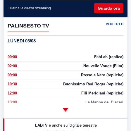
Guarda ora
Guarda la diretta streaming
VEDI TUTTI
PALINSESTO TV
LUNEDI 03/08
00:00
FabLab (replica)
02:00
Nouvelle Vouge (Film)
09:00
Rosso e Nero (repliche)
10:30
Buonissimo Red Roger (repliche)
12:00
Fili Meridiani (repliche)
13:00
La Mappa dei Piaceri
14:00
LabNews
17:00
LabNews (replica)
LABTV
e anche sul digitale terrestre
18:30
Di Faccia e di Profilo (repliche)