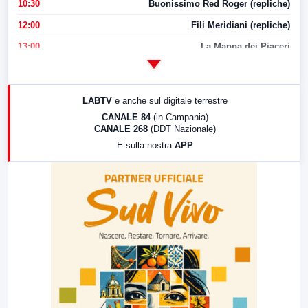
10:30
Buonissimo Red Roger (repliche)
12:00
Fili Meridiani (repliche)
13:00
La Mappa dei Piaceri
14:00
LabNews
17:00
LabNews (replica)
LABTV
e anche sul digitale terrestre
18:30
Di Faccia e di Profilo (repliche)
CANALE 84
(in Campania)
CANALE 268
(DDT Nazionale)
19:30
LabNews (Diretta)
E sulla nostra
APP
21:00
Free Sport
23:00
LabNews (replica)