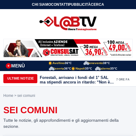
CHI SIAMO
CONTATTI
PUBBLICITÀ
CERCA
Avellino
36°C
Benevento
38°C
MENÙ
+
Caserta
36°C
Napoli
35°C
Salerno
35°C
Forestali, arrivano i fondi del 1° SAL
ULTIME NOTIZIE
7 ORE FA
ma stipendi ancora in ritardo: “Non è
più sostenibile”
Home
> sei comuni
SEI COMUNI
Tutte le notizie, gli approfondimenti e gli aggiornamenti della
sezione.