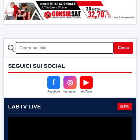
CERCA
Cerca
SEGUICI SUI SOCIAL
f
◎
▶
Facebook
Instagram
YouTube
LABTV LIVE
LIVE