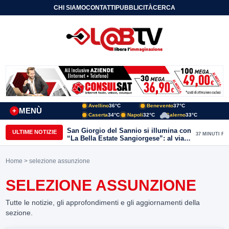
CHI SIAMO
CONTATTI
PUBBLICITÀ
CERCA
Avellino
36°C
Benevento
37°C
MENÙ
+
Caserta
34°C
Napoli
32°C
Salerno
33°C
San Giorgio del Sannio si illumina con
ULTIME NOTIZIE
37 MINUTI FA
“La Bella Estate Sangiorgese”: al via la
III edizione tra cultura, musica e grandi
ospiti
Home
> selezione assunzione
SELEZIONE ASSUNZIONE
Tutte le notizie, gli approfondimenti e gli aggiornamenti della
sezione.