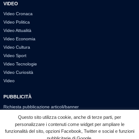
VIDEO
Video Cronaca
Video Politica
Video Attualità
Video Economia
Video Cultura
Video Sport
Video Tecnologie
Video Curiosità
Video
PUBBLICITÀ
Richiesta pubblicazione articoli/banner
Questo sito utilizza cookie, anche di terze parti, per
SEGUICI SUI SOCIAL
personalizzare i contenuti come widget per ampliare le
f
◎
▶
funzionalità del sito, opzioni Facebook, Twitter e social e funzioni
pubblicitarie di Google.