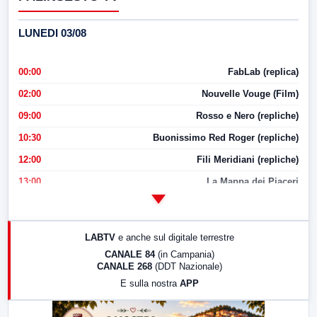
LUNEDI 03/08
00:00
FabLab (replica)
02:00
Nouvelle Vouge (Film)
09:00
Rosso e Nero (repliche)
10:30
Buonissimo Red Roger (repliche)
12:00
Fili Meridiani (repliche)
13:00
La Mappa dei Piaceri
14:00
LabNews
17:00
LabNews (replica)
LABTV
e anche sul digitale terrestre
18:30
Di Faccia e di Profilo (repliche)
CANALE 84
(in Campania)
CANALE 268
(DDT Nazionale)
19:30
LabNews (Diretta)
E sulla nostra
APP
21:00
Free Sport
23:00
LabNews (replica)