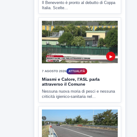
7 AGOSTO 2026
SPORT BENEVENTO
Benevento Calcio: Le scelte di
Floro Flores per il debutto di Coppa
Italia
Il Benevento è pronto al debutto di Coppa
Italia. Scelte...
▶
7 AGOSTO 2026
ATTUALITÀ
Miasmi e Calore, l'ASL parla
attraverso il Comune
Nessuna nuova moria di pesci e nessuna
criticità igienico-sanitaria nel...