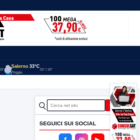
Salerno
33°C
 26°
33° / 26°
Pioggia
CERCA
Cerca
SEGUICI SUI SOCIAL
f
◎
▶