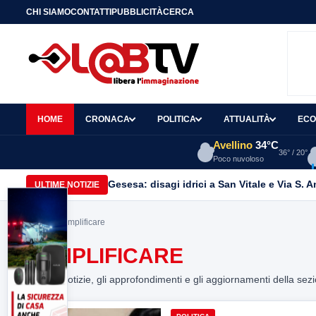
CHI SIAMO
CONTATTI
PUBBLICITÀ
CERCA
HOME
CRONACA
POLITICA
ATTUALITÀ
ECO
Avellino
34°C
36° / 20°
Poco nuvoloso
Gesesa: disagi idrici a San Vitale e Via S. 
ULTIME NOTIZIE
Home
> semplificare
SEMPLIFICARE
Tutte le notizie, gli approfondimenti e gli aggiornamenti della sez