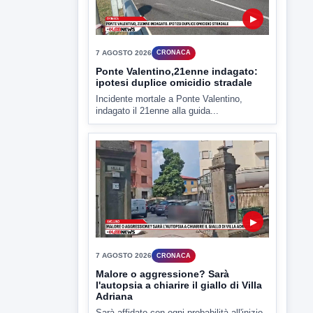
▶
7 AGOSTO 2026
CRONACA
Ponte Valentino,21enne indagato:
ipotesi duplice omicidio stradale
Incidente mortale a Ponte Valentino,
indagato il 21enne alla guida...
▶
7 AGOSTO 2026
CRONACA