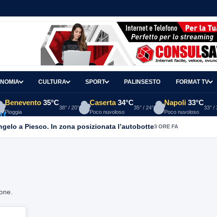
NOMIA
CULTURA
SPORT
PALINSESTO
FORMAT TV
Benevento
35°C
Caserta
34°C
Napoli
33°C
38° / 20°
35° / 24°
33° /
Pioggia
Poco nuvoloso
Poco nuvoloso
Angelo a Piesco. In zona posizionata l’autobotte
3 ORE FA
ione.