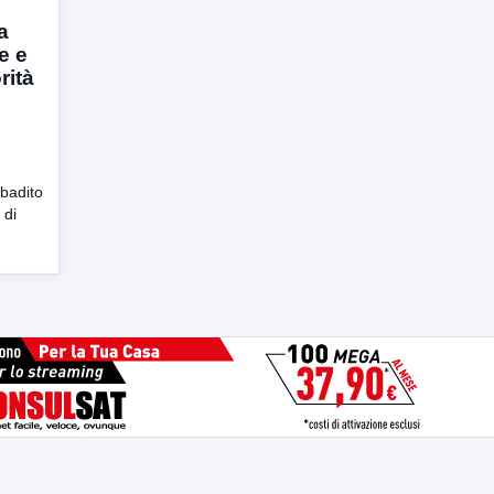
a
e e
rità
ibadito
 di