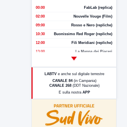
00:00
FabLab (replica)
02:00
Nouvelle Vouge (Film)
09:00
Rosso e Nero (repliche)
10:30
Buonissimo Red Roger (repliche)
12:00
Fili Meridiani (repliche)
13:00
La Mappa dei Piaceri
14:00
LabNews
17:00
LabNews (replica)
LABTV
e anche sul digitale terrestre
18:30
Di Faccia e di Profilo (repliche)
CANALE 84
(in Campania)
CANALE 268
(DDT Nazionale)
19:30
LabNews (Diretta)
E sulla nostra
APP
21:00
Free Sport
23:00
LabNews (replica)