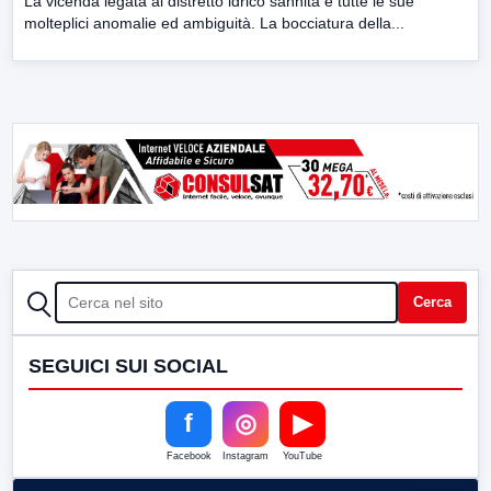
La vicenda legata al distretto idrico sannita e tutte le sue
molteplici anomalie ed ambiguità. La bocciatura della...
CERCA
Cerca
SEGUICI SUI SOCIAL
f
◎
▶
Facebook
Instagram
YouTube