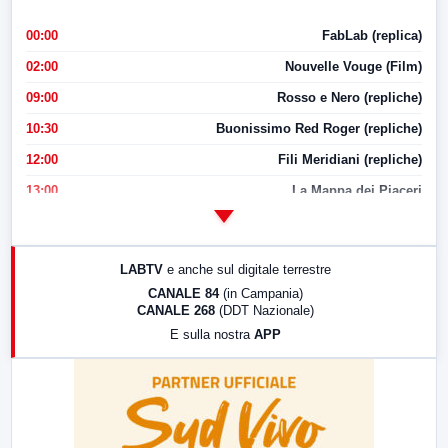
00:00
FabLab (replica)
02:00
Nouvelle Vouge (Film)
09:00
Rosso e Nero (repliche)
10:30
Buonissimo Red Roger (repliche)
12:00
Fili Meridiani (repliche)
13:00
La Mappa dei Piaceri
14:00
LabNews
17:00
LabNews (replica)
LABTV
e anche sul digitale terrestre
18:30
Di Faccia e di Profilo (repliche)
CANALE 84
(in Campania)
CANALE 268
(DDT Nazionale)
19:30
LabNews (Diretta)
E sulla nostra
APP
21:00
Free Sport
23:00
LabNews (replica)