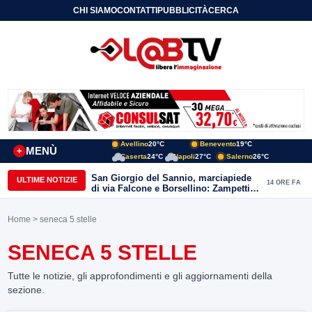
CHI SIAMO
CONTATTI
PUBBLICITÀ
CERCA
Avellino
20°C
Benevento
19°C
MENÙ
+
Caserta
24°C
Napoli
27°C
Salerno
26°C
San Giorgio del Sannio, marciapiede
ULTIME NOTIZIE
14 ORE FA
di via Falcone e Borsellino: Zampetti e
Lombardi replicano alle polemiche
Home
> seneca 5 stelle
SENECA 5 STELLE
Tutte le notizie, gli approfondimenti e gli aggiornamenti della
sezione.