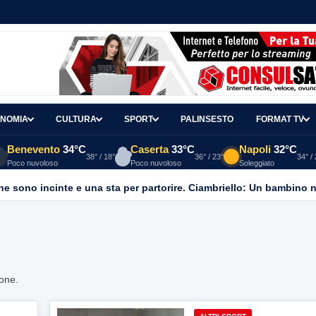
NOMIA
CULTURA
SPORT
PALINSESTO
FORMAT TV
Benevento
34°C
Caserta
33°C
Napoli
32°C
38° / 18°
36° / 23°
34° /
Poco nuvoloso
Poco nuvoloso
Soleggiato
ione.