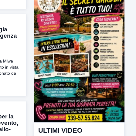
gia
rgenza
ULTIMI VIDEO
TUTTI I VIDEO
la Miwa
o in vista
ionato da
▶
7 AGOSTO 2026
ATTUALITÀ
er la
Miasmi e Calore, l'ASL parla
vento,
attraverso il Comune
allo-
Nessuna nuova moria di pesci e nessuna