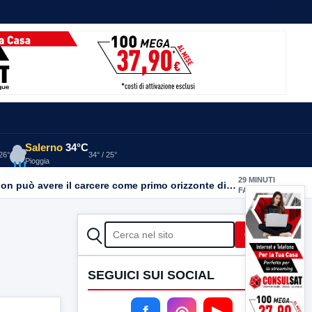
Salerno
34°C
 26°
34° / 25°
Pioggia
29 MINUTI
Detenute madri al carcere di Lauro, tre donne sono incinte e una sta per partorire. Ciambriello: Un bambino non può avere il carcere come primo orizzonte di vita
FA
CERCA
Cerca
SEGUICI SUI SOCIAL
f
◎
▶