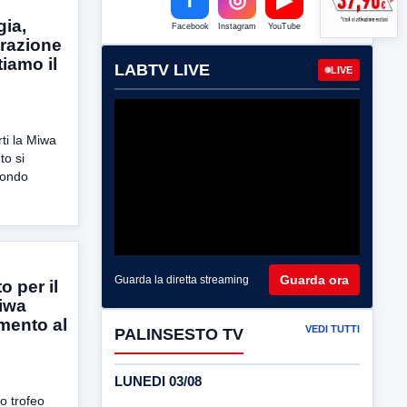
gia,
Facebook
Instagram
YouTube
trazione
tiamo il
LABTV LIVE
LIVE
rti la Miwa
to si
condo
Guarda ora
Guarda la diretta streaming
o per il
iwa
mento al
VEDI TUTTI
PALINSESTO TV
LUNEDI 03/08
do trofeo