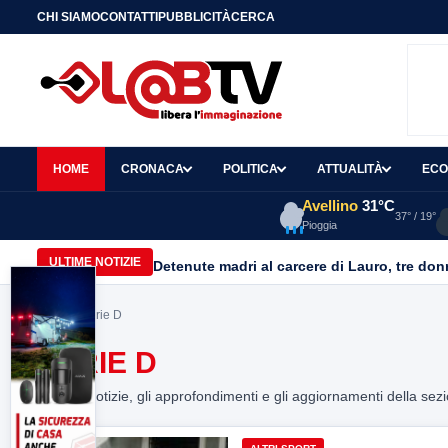
CHI SIAMO
CONTATTI
PUBBLICITÀ
CERCA
HOME
CRONACA
POLITICA
ATTUALITÀ
ECO
Avellino
31°C
37° / 19°
Pioggia
ULTIME NOTIZIE
Home
> serie D
SERIE D
Tutte le notizie, gli approfondimenti e gli aggiornamenti della sez