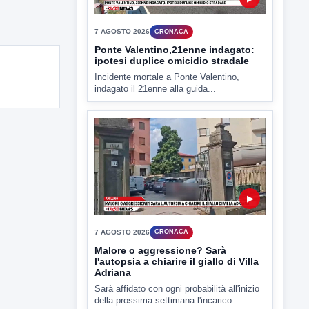
▶
7 AGOSTO 2026
CRONACA
Malore o aggressione? Sarà
l'autopsia a chiarire il giallo di Villa
Adriana
Sarà affidato con ogni probabilità all'inizio
della prossima settimana l'incarico...
▶
7 AGOSTO 2026
CRONACA
Miasmi dagli impianti di
depurazione, inviato l'esposto:
scattano le indagini
I cattivi odori provenienti dagli impianti di