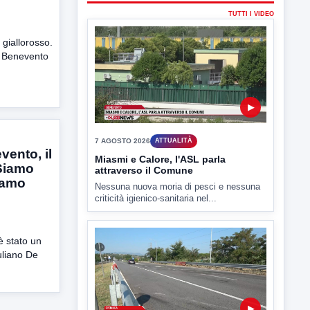
criticità igienico-sanitaria nel...
i giallorosso.
a Benevento
▶
7 AGOSTO 2026
CRONACA
ento, il
“Siamo
Ponte Valentino,21enne indagato:
ipotesi duplice omicidio stradale
biamo
Incidente mortale a Ponte Valentino,
indagato il 21enne alla guida...
 è stato un
uliano De