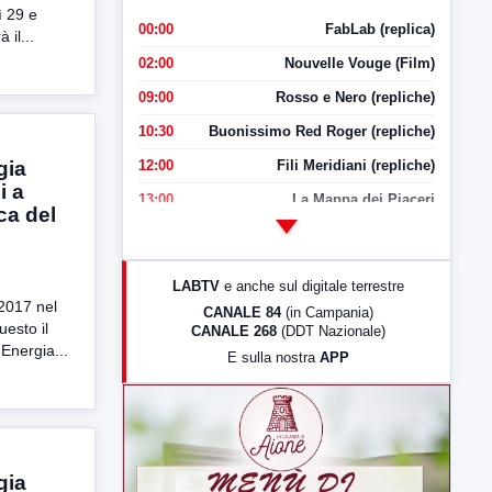
ì 29 e
00:00
FabLab (replica)
il...
02:00
Nouvelle Vouge (Film)
09:00
Rosso e Nero (repliche)
10:30
Buonissimo Red Roger (repliche)
12:00
Fili Meridiani (repliche)
gia
i a
13:00
La Mappa dei Piaceri
ca del
14:00
LabNews
17:00
LabNews (replica)
LABTV
e anche sul digitale terrestre
18:30
Di Faccia e di Profilo (repliche)
 2017 nel
CANALE 84
(in Campania)
uesto il
CANALE 268
(DDT Nazionale)
19:30
LabNews (Diretta)
 Energia...
E sulla nostra
APP
21:00
Free Sport
23:00
LabNews (replica)
gia