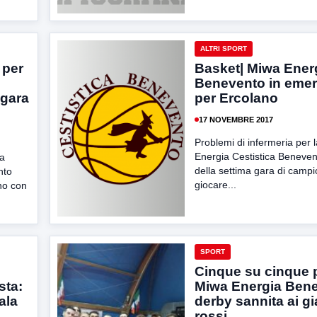
ALTRI SPORT
 per
Basket| Miwa Ener
Benevento in eme
gara
per Ercolano
17 NOVEMBRE 2017
Problemi di infermeria per 
Energia Cestistica Benevent
la
della settima gara di camp
nto
giocare...
no con
SPORT
Cinque su cinque p
sta:
Miwa Energia Bene
ala
derby sannita ai gi
rossi