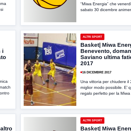
rima
“Miwa Energia” che venerd
si
sabato 30 dicembre animerà 
ALTRI SPORT
Basket| Miwa Ener
 i
Benevento, doman
ato
Saviano ultima fati
2017
16 DICEMBRE 2017
nica
Una vittoria per chiudere il
 match
miglior modo possibile. E’ q
contro
regalo perfetto per la Miwa
ALTRI SPORT
altro
Basket| Miwa Ener