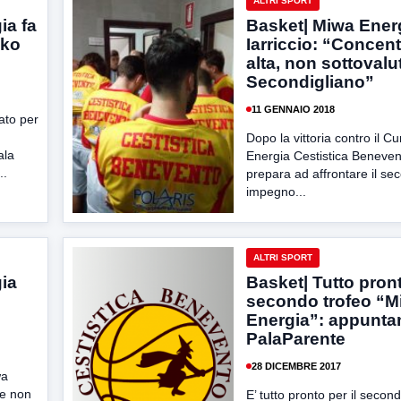
ALTRI SPORT
ia fa
Basket| Miwa Ener
 ko
Iarriccio: “Concen
alta, non sottovalu
Secondigliano”
11 GENNAIO 2018
ato per
Dopo la vittoria contro il Cu
ala
Energia Cestistica Beneven
..
prepara ad affrontare il se
impegno...
ALTRI SPORT
ia
Basket| Tutto pront
secondo trofeo “M
Energia”: appunta
PalaParente
28 DICEMBRE 2017
wa
he non
E’ tutto pronto per il secon