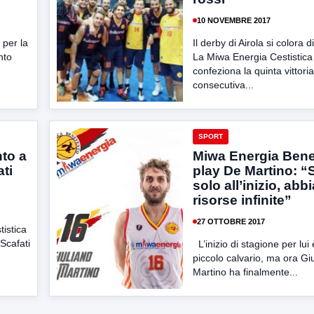
10 NOVEMBRE 2017
 per la
Il derby di Airola si colora d
nto
La Miwa Energia Cestistic
confeziona la quinta vittoria
consecutiva...
SPORT
to a
Miwa Energia Benev
ati
play De Martino: 
solo all’inizio, ab
risorse infinite”
27 OTTOBRE 2017
istica
Scafati
L’inizio di stagione per lui
piccolo calvario, ma ora Gi
Martino ha finalmente...