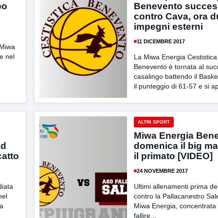
po
Benevento succe
contro Cava, ora d
impegni esterni
11 DICEMBRE 2017
 Miwa
e nel
La Miwa Energia Cestistica
Benevento è tornata al su
casalingo battendo il Bask
il punteggio di 61-57 e si a
ALTRI SPORT
Miwa Energia Bene
ad
domenica il big ma
catto
il primato [VIDEO]
24 NOVEMBRE 2017
diata
Ultimi allenamenti prima de
nel
contro la Pallacanestro Sal
ia
Miwa Energia, concentrata
fallire...