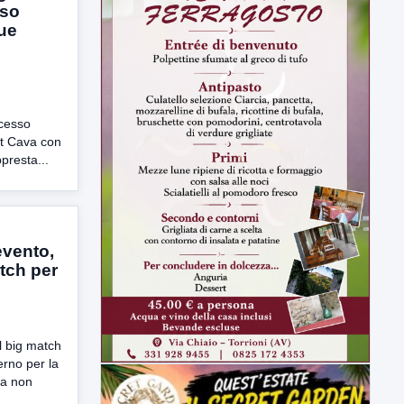
sso
ue
ccesso
et Cava con
ppresta...
vento,
tch per
l big match
erno per la
 a non