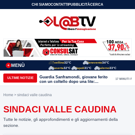
CHI SIAMO
CONTATTI
PUBBLICITÀ
CERCA
Avellino
32°C
Benevento
34°C
MENÙ
+
Caserta
32°C
Napoli
31°C
Salerno
33°C
Guardia Sanframondi, giovane ferito
ULTIME NOTIZIE
17 MINUTI FA
con un coltello dopo una lite:
individuato il presunto autore
Home
> sindaci valle caudina
SINDACI VALLE CAUDINA
Tutte le notizie, gli approfondimenti e gli aggiornamenti della
sezione.