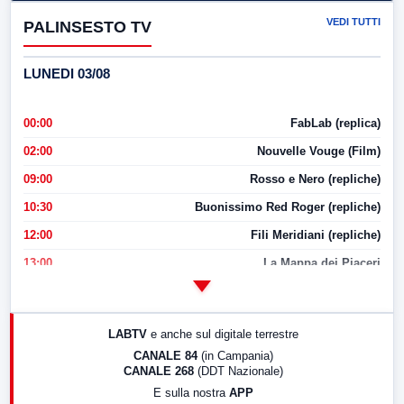
VEDI TUTTI
PALINSESTO TV
LUNEDI 03/08
00:00
FabLab (replica)
02:00
Nouvelle Vouge (Film)
09:00
Rosso e Nero (repliche)
10:30
Buonissimo Red Roger (repliche)
12:00
Fili Meridiani (repliche)
13:00
La Mappa dei Piaceri
14:00
LabNews
17:00
LabNews (replica)
LABTV
e anche sul digitale terrestre
18:30
Di Faccia e di Profilo (repliche)
CANALE 84
(in Campania)
CANALE 268
(DDT Nazionale)
19:30
LabNews (Diretta)
E sulla nostra
APP
21:00
Free Sport