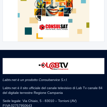
Labtv.net è un prodotto Consulservice S.r.l.
Labtv.net è il sito ufficiale del canale televisivo di Lab Tv canale 84
del digitale terrestre Regione Campania
Sede legale: Via Chiaio, 5 - 83010 – Torrioni (AV)
P.IVA 02757950643