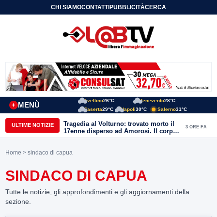
CHI SIAMO
CONTATTI
PUBBLICITÀ
CERCA
Avellino
26°C
Benevento
28°C
MENÙ
+
Caserta
29°C
Napoli
30°C
Salerno
31°C
Tragedia al Volturno: trovato morto il
ULTIME NOTIZIE
3 ORE FA
17enne disperso ad Amorosi. Il corpo
recuperato dai sommozzatori
Home
> sindaco di capua
SINDACO DI CAPUA
Tutte le notizie, gli approfondimenti e gli aggiornamenti della
sezione.