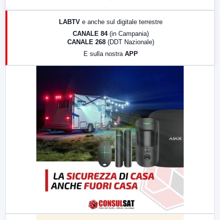
17:00
LabNews (replica)
LABTV
e anche sul digitale terrestre
18:30
Di Faccia e di Profilo (repliche)
CANALE 84
(in Campania)
CANALE 268
(DDT Nazionale)
19:30
LabNews (Diretta)
E sulla nostra
APP
21:00
Free Sport
23:00
LabNews (replica)