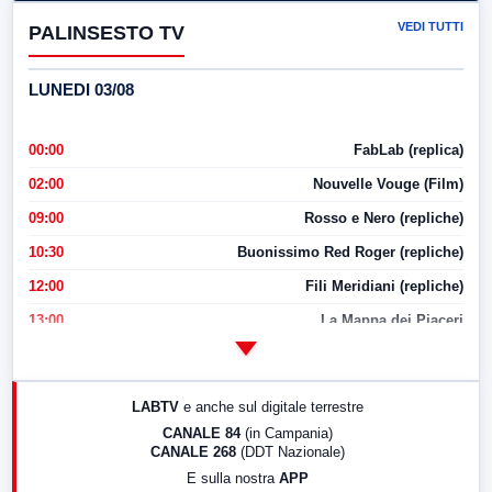
VEDI TUTTI
PALINSESTO TV
LUNEDI 03/08
00:00
FabLab (replica)
02:00
Nouvelle Vouge (Film)
09:00
Rosso e Nero (repliche)
10:30
Buonissimo Red Roger (repliche)
12:00
Fili Meridiani (repliche)
13:00
La Mappa dei Piaceri
14:00
LabNews
17:00
LabNews (replica)
LABTV
e anche sul digitale terrestre
18:30
Di Faccia e di Profilo (repliche)
CANALE 84
(in Campania)
CANALE 268
(DDT Nazionale)
19:30
LabNews (Diretta)
E sulla nostra
APP
21:00
Free Sport