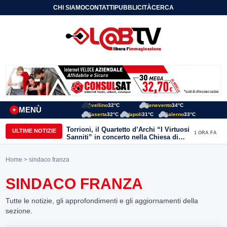
CHI SIAMO
CONTATTI
PUBBLICITÀ
CERCA
Avellino
32°C
Benevento
34°C
MENÙ
+
Caserta
32°C
Napoli
31°C
Salerno
33°C
Torrioni, il Quartetto d’Archi “I Virtuosi
ULTIME NOTIZIE
1 ORA FA
Sanniti” in concerto nella Chiesa di
San Michele Arcangelo
Home
> sindaco franza
SINDACO FRANZA
Tutte le notizie, gli approfondimenti e gli aggiornamenti della
sezione.