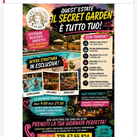
23:00
LabNews (replica)