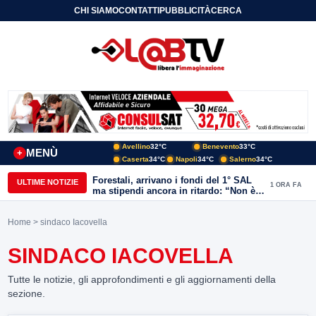
CHI SIAMO
CONTATTI
PUBBLICITÀ
CERCA
Avellino
32°C
Benevento
33°C
MENÙ
+
Caserta
34°C
Napoli
34°C
Salerno
34°C
Forestali, arrivano i fondi del 1° SAL
ULTIME NOTIZIE
1 ORA FA
ma stipendi ancora in ritardo: “Non è
più sostenibile”
Home
> sindaco Iacovella
SINDACO IACOVELLA
Tutte le notizie, gli approfondimenti e gli aggiornamenti della
sezione.