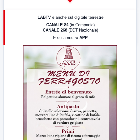
14:00
LabNews
17:00
LabNews (replica)
LABTV
e anche sul digitale terrestre
18:30
Di Faccia e di Profilo (repliche)
CANALE 84
(in Campania)
CANALE 268
(DDT Nazionale)
19:30
LabNews (Diretta)
E sulla nostra
APP
21:00
Free Sport
23:00
LabNews (replica)