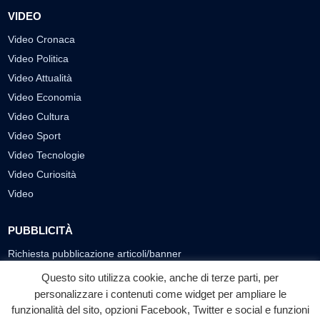
VIDEO
Video Cronaca
Video Politica
Video Attualità
Video Economia
Video Cultura
Video Sport
Video Tecnologie
Video Curiosità
Video
PUBBLICITÀ
Richiesta pubblicazione articoli/banner
Questo sito utilizza cookie, anche di terze parti, per
SEGUICI SUI SOCIAL
personalizzare i contenuti come widget per ampliare le
funzionalità del sito, opzioni Facebook, Twitter e social e funzioni
f
◎
▶