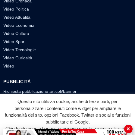
Video Cronaca
Video Politica
Video Attualità
Video Economia
Video Cultura
Video Sport
Video Tecnologie
Video Curiosità
Video
PUBBLICITÀ
Richiesta pubblicazione articoli/banner
Questo sito utilizza cookie, anche di terze parti, per
SEGUICI SUI SOCIAL
personalizzare i contenuti come widget per ampliare le
funzionalità del sito, opzioni Facebook, Twitter e social e funzioni
f
◎
▶
pubblicitarie di Google.
Facebook
Instagram
YouTube
×
Chiudendo questo banner, scorrendo questa pagina o cliccando