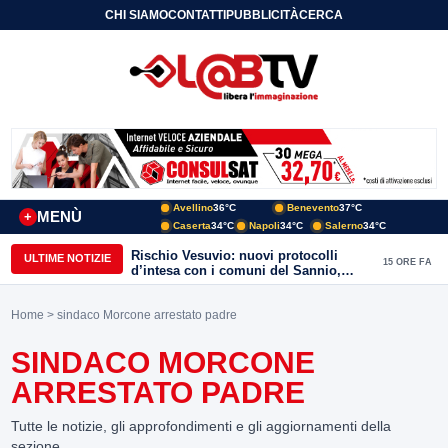
CHI SIAMO
CONTATTI
PUBBLICITÀ
CERCA
Avellino
36°C
Benevento
37°C
MENÙ
+
Caserta
34°C
Napoli
34°C
Salerno
34°C
Rischio Vesuvio: nuovi protocolli
ULTIME NOTIZIE
15 ORE FA
d’intesa con i comuni del Sannio,
firmato il protocollo con Arpaise
Home
> sindaco Morcone arrestato padre
SINDACO MORCONE
ARRESTATO PADRE
Tutte le notizie, gli approfondimenti e gli aggiornamenti della
sezione.