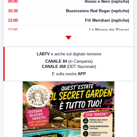
09:00
Rosso e Nero (repliche)
10:30
Buonissimo Red Roger (repliche)
12:00
Fili Meridiani (repliche)
13:00
La Mappa dei Piaceri
14:00
LabNews
17:00
LabNews (replica)
LABTV
e anche sul digitale terrestre
18:30
Di Faccia e di Profilo (repliche)
CANALE 84
(in Campania)
CANALE 268
(DDT Nazionale)
19:30
LabNews (Diretta)
E sulla nostra
APP
21:00
Free Sport
23:00
LabNews (replica)