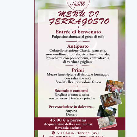
ULTIMI VIDEO
TUTTI I VIDEO
▶
7 AGOSTO 2026
ATTUALITÀ
Miasmi e Calore, l'ASL parla
attraverso il Comune
Nessuna nuova moria di pesci e nessuna