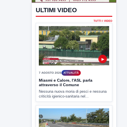
criticità igienico-sanitaria nel...
▶
7 AGOSTO 2026
CRONACA
Ponte Valentino,21enne indagato:
ipotesi duplice omicidio stradale
Incidente mortale a Ponte Valentino,
indagato il 21enne alla guida...