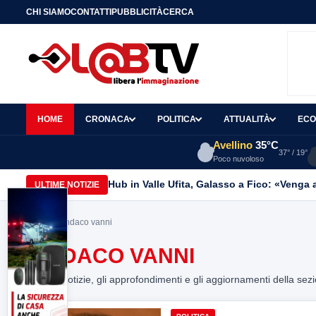
CHI SIAMO
CONTATTI
PUBBLICITÀ
CERCA
HOME
CRONACA
POLITICA
ATTUALITÀ
ECO
Avellino
35°C
37° / 19°
Poco nuvoloso
Hub in Valle Ufita, Galasso a Fico: «Venga a
ULTIME NOTIZIE
Home
> sindaco vanni
SINDACO VANNI
Tutte le notizie, gli approfondimenti e gli aggiornamenti della sez