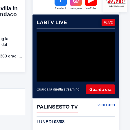
villa in
Facebook
Instagram
YouTube
sindaco
LABTV LIVE
LIVE
ng la
 dal
360 gradi....
Guarda ora
Guarda la diretta streaming
VEDI TUTTI
PALINSESTO TV
LUNEDI 03/08