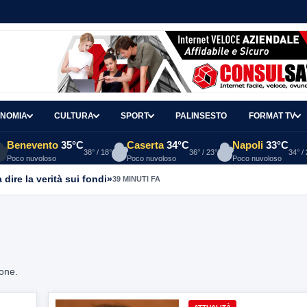
NOMIA
CULTURA
SPORT
PALINSESTO
FORMAT TV
Benevento
35°C
Caserta
34°C
Napoli
33°C
38° / 18°
36° / 23°
34° /
Poco nuvoloso
Poco nuvoloso
Poco nuvoloso
 dire la verità sui fondi»
39 MINUTI FA
ione.