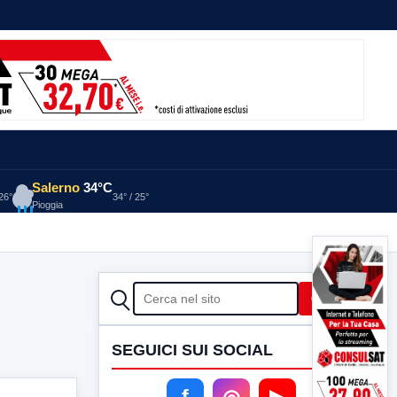
Salerno
34°C
 26°
34° / 25°
Pioggia
CERCA
Cerca
SEGUICI SUI SOCIAL
f
◎
▶