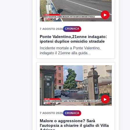
▶
7 AGOSTO 2026
CRONACA
Malore o aggressione? Sarà
l'autopsia a chiarire il giallo di Villa
Adriana
Sarà affidato con ogni probabilità all'inizio
della prossima settimana l'incarico...
▶
7 AGOSTO 2026
CRONACA
Miasmi dagli impianti di
depurazione, inviato l'esposto:
scattano le indagini
I cattivi odori provenienti dagli impianti di