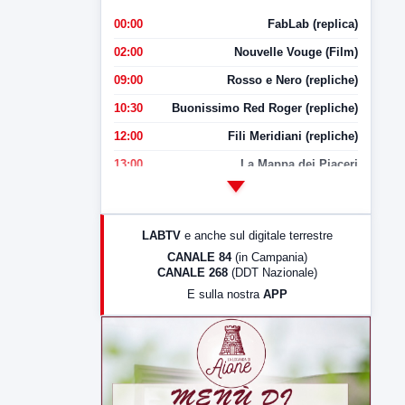
00:00
FabLab (replica)
02:00
Nouvelle Vouge (Film)
09:00
Rosso e Nero (repliche)
10:30
Buonissimo Red Roger (repliche)
12:00
Fili Meridiani (repliche)
13:00
La Mappa dei Piaceri
14:00
LabNews
17:00
LabNews (replica)
LABTV
e anche sul digitale terrestre
18:30
Di Faccia e di Profilo (repliche)
CANALE 84
(in Campania)
CANALE 268
(DDT Nazionale)
19:30
LabNews (Diretta)
E sulla nostra
APP
21:00
Free Sport
23:00
LabNews (replica)