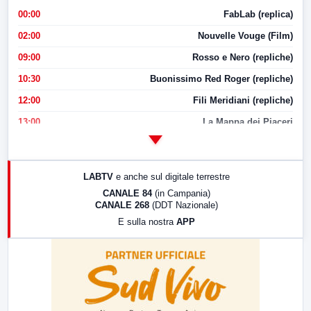
00:00
FabLab (replica)
02:00
Nouvelle Vouge (Film)
09:00
Rosso e Nero (repliche)
10:30
Buonissimo Red Roger (repliche)
12:00
Fili Meridiani (repliche)
13:00
La Mappa dei Piaceri
14:00
LabNews
17:00
LabNews (replica)
LABTV
e anche sul digitale terrestre
18:30
Di Faccia e di Profilo (repliche)
CANALE 84
(in Campania)
CANALE 268
(DDT Nazionale)
19:30
LabNews (Diretta)
E sulla nostra
APP
21:00
Free Sport
23:00
LabNews (replica)