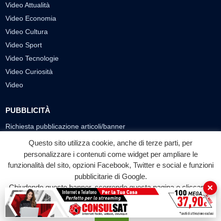
Video Attualità
Video Economia
Video Cultura
Video Sport
Video Tecnologie
Video Curiosità
Video
PUBBLICITÀ
Richiesta pubblicazione articoli/banner
Questo sito utilizza cookie, anche di terze parti, per
SEGUICI SUI SOCIAL
personalizzare i contenuti come widget per ampliare le
funzionalità del sito, opzioni Facebook, Twitter e social e funzioni
f
◎
▶
pubblicitarie di Google.
Facebook
Instagram
YouTube
×
Chiudendo questo banner, scorrendo questa pagina o cliccando
su qualunque suo elemento acconsenti all'uso dei cookie.
© 2026 LABTV - Tutti i diritti riservati
Accetta