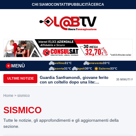
CHI SIAMO
CONTATTI
PUBBLICITÀ
CERCA
Avellino
31°C
Benevento
33°C
MENÙ
+
Caserta
31°C
Napoli
30°C
Salerno
33°C
Guardia Sanframondi, giovane ferito
ULTIME NOTIZIE
35 MINUTI FA
con un coltello dopo una lite:
individuato il presunto autore
Home
> sismico
SISMICO
Tutte le notizie, gli approfondimenti e gli aggiornamenti della
sezione.