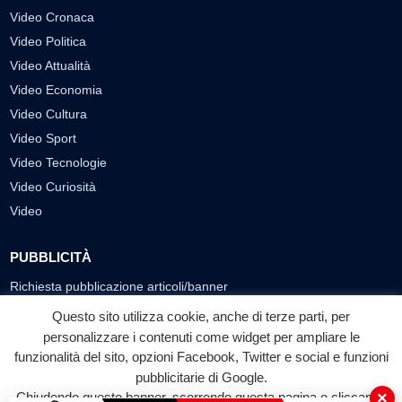
Video Cronaca
Video Politica
Video Attualità
Video Economia
Video Cultura
Video Sport
Video Tecnologie
Video Curiosità
Video
PUBBLICITÀ
Richiesta pubblicazione articoli/banner
Questo sito utilizza cookie, anche di terze parti, per
SEGUICI SUI SOCIAL
personalizzare i contenuti come widget per ampliare le
funzionalità del sito, opzioni Facebook, Twitter e social e funzioni
f
◎
▶
pubblicitarie di Google.
Facebook
Instagram
YouTube
×
Chiudendo questo banner, scorrendo questa pagina o cliccando