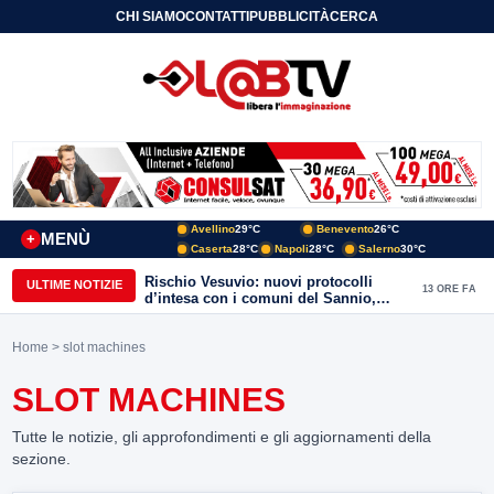
CHI SIAMO
CONTATTI
PUBBLICITÀ
CERCA
Avellino
29°C
Benevento
26°C
MENÙ
+
Caserta
28°C
Napoli
28°C
Salerno
30°C
Rischio Vesuvio: nuovi protocolli
ULTIME NOTIZIE
13 ORE FA
d’intesa con i comuni del Sannio,
firmato il protocollo con Arpaise
Home
> slot machines
SLOT MACHINES
Tutte le notizie, gli approfondimenti e gli aggiornamenti della
sezione.