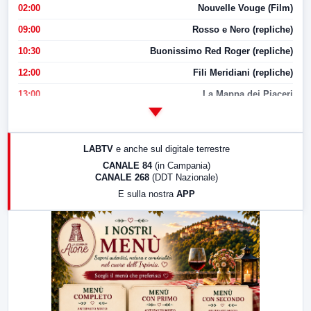
02:00
Nouvelle Vouge (Film)
09:00
Rosso e Nero (repliche)
10:30
Buonissimo Red Roger (repliche)
12:00
Fili Meridiani (repliche)
13:00
La Mappa dei Piaceri
14:00
LabNews
17:00
LabNews (replica)
LABTV
e anche sul digitale terrestre
18:30
Di Faccia e di Profilo (repliche)
CANALE 84
(in Campania)
CANALE 268
(DDT Nazionale)
19:30
LabNews (Diretta)
E sulla nostra
APP
21:00
Free Sport
23:00
LabNews (replica)