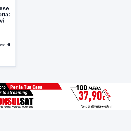
lese
otta:
vi
a
usa di
l