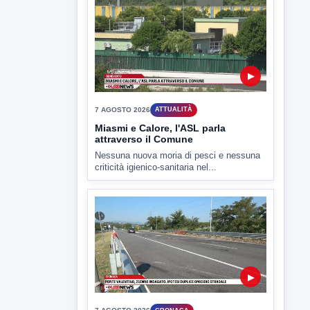
7 AGOSTO 2026
SPORT BENEVENTO
Benevento Calcio: Le scelte di
Floro Flores per il debutto di Coppa
Italia
Il Benevento è pronto al debutto di Coppa
Italia. Scelte...
▶
7 AGOSTO 2026
ATTUALITÀ
Miasmi e Calore, l'ASL parla
attraverso il Comune
Nessuna nuova moria di pesci e nessuna
criticità igienico-sanitaria nel...