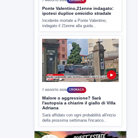
▶
7 AGOSTO 2026
CRONACA
Ponte Valentino,21enne indagato:
ipotesi duplice omicidio stradale
Incidente mortale a Ponte Valentino,
indagato il 21enne alla guida...
▶
7 AGOSTO 2026
CRONACA