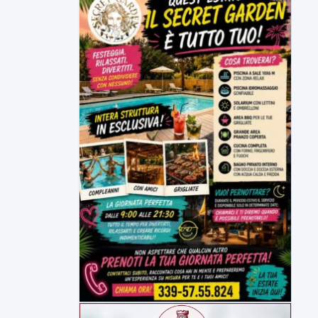
Malore o aggressione? Sarà
l'autopsia a chiarire il giallo di Villa
Adriana
Sarà affidato con ogni probabilità all'inizio
della prossima settimana l'incarico...