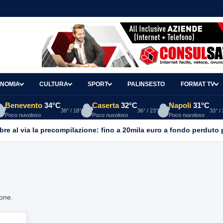
NOMIA
CULTURA
SPORT
PALINSESTO
FORMAT TV
Benevento
34°C
Caserta
32°C
Napoli
31°C
38° / 18°
36° / 23°
33° /
Poco nuvoloso
Poco nuvoloso
Poco nuvoloso
re al via la precompilazione: fino a 20mila euro a fondo perduto 
ione.