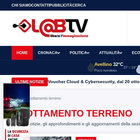
CHI SIAMO
CONTATTI
PUBBLICITÀ
CERCA
HOME
CRONACA
POLITICA
ATTUALITÀ
ECO
Avellino
32°C
37° / 19°
Poco nuvoloso
Voucher Cloud & Cybersecurity, dal 20 ottob
ULTIME NOTIZIE
Home
> smottamento terreno
SMOTTAMENTO TERRENO
Tutte le notizie, gli approfondimenti e gli aggiornamenti della sez