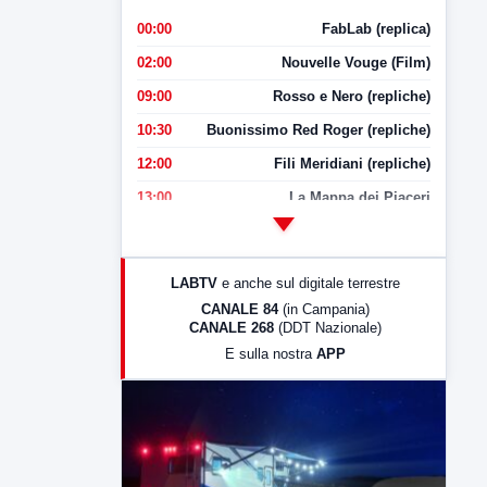
00:00
FabLab (replica)
02:00
Nouvelle Vouge (Film)
09:00
Rosso e Nero (repliche)
10:30
Buonissimo Red Roger (repliche)
12:00
Fili Meridiani (repliche)
13:00
La Mappa dei Piaceri
14:00
LabNews
17:00
LabNews (replica)
LABTV
e anche sul digitale terrestre
18:30
Di Faccia e di Profilo (repliche)
CANALE 84
(in Campania)
CANALE 268
(DDT Nazionale)
19:30
LabNews (Diretta)
E sulla nostra
APP
21:00
Free Sport
23:00
LabNews (replica)