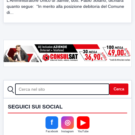
L’Amministratore Unico di Samte, dott. Fabio Solano, dichiara
quanto segue: “In merito alla posizione debitoria del Comune
di...
CERCA
Cerca
SEGUICI SUI SOCIAL
f
◎
▶
Facebook
Instagram
YouTube