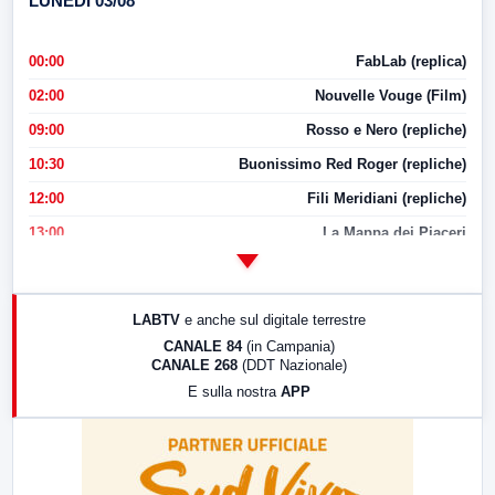
LUNEDI 03/08
00:00
FabLab (replica)
02:00
Nouvelle Vouge (Film)
09:00
Rosso e Nero (repliche)
10:30
Buonissimo Red Roger (repliche)
12:00
Fili Meridiani (repliche)
13:00
La Mappa dei Piaceri
14:00
LabNews
17:00
LabNews (replica)
LABTV
e anche sul digitale terrestre
18:30
Di Faccia e di Profilo (repliche)
CANALE 84
(in Campania)
CANALE 268
(DDT Nazionale)
19:30
LabNews (Diretta)
E sulla nostra
APP
21:00
Free Sport
23:00
LabNews (replica)