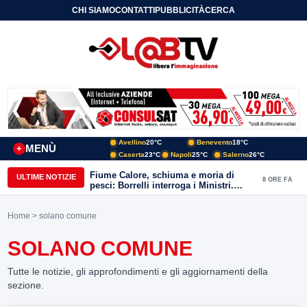
CHI SIAMO
CONTATTI
PUBBLICITÀ
CERCA
Avellino
20°C
Benevento
18°C
MENÙ
+
Caserta
23°C
Napoli
25°C
Salerno
26°C
Fiume Calore, schiuma e moria di
ULTIME NOTIZIE
8 ORE FA
pesci: Borrelli interroga i Ministri.
“Benevento paga l’assenza del
depuratore
Home
> solano comune
SOLANO COMUNE
Tutte le notizie, gli approfondimenti e gli aggiornamenti della
sezione.