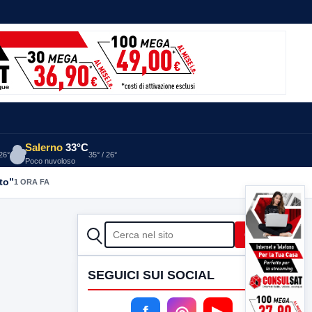
Salerno
33°C
 26°
35° / 26°
Poco nuvoloso
to”
1 ORA FA
CERCA
Cerca
SEGUICI SUI SOCIAL
f
◎
▶