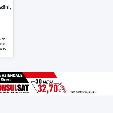
adini,
a del
ne e
a lo...