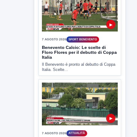
▶
7 AGOSTO 2026
SPORT BENEVENTO
Benevento Calcio: Le scelte di
Floro Flores per il debutto di Coppa
Italia
Il Benevento è pronto al debutto di Coppa
Italia. Scelte...
▶
7 AGOSTO 2026
ATTUALITÀ
Miasmi e Calore, l'ASL parla
attraverso il Comune
Nessuna nuova moria di pesci e nessuna