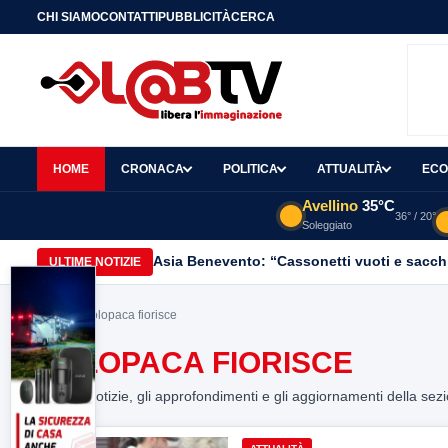
CHI SIAMO
CONTATTI
PUBBLICITÀ
CERCA
HOME
CRONACA
POLITICA
ATTUALITÀ
ECO
Avellino
35°C
36° / 20°
Soleggiato
Asia Benevento: “Cassonetti vuoti e sacchi
ULTIME NOTIZIE
Home
> Solopaca fiorisce
SOLOPACA FIORISCE
Tutte le notizie, gli approfondimenti e gli aggiornamenti della sez