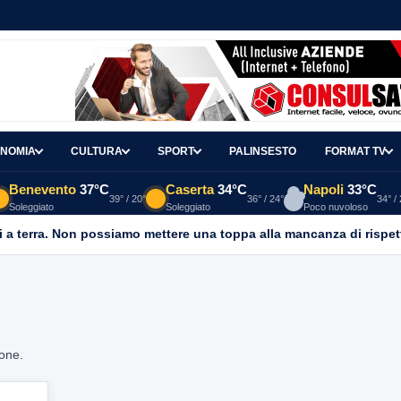
NOMIA
CULTURA
SPORT
PALINSESTO
FORMAT TV
Benevento
37°C
Caserta
34°C
Napoli
33°C
39° / 20°
36° / 24°
34° /
Soleggiato
Soleggiato
Poco nuvoloso
 a terra. Non possiamo mettere una toppa alla mancanza di rispet
ione.