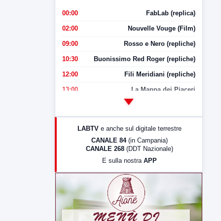
00:00
FabLab (replica)
02:00
Nouvelle Vouge (Film)
09:00
Rosso e Nero (repliche)
10:30
Buonissimo Red Roger (repliche)
12:00
Fili Meridiani (repliche)
13:00
La Mappa dei Piaceri
14:00
LabNews
17:00
LabNews (replica)
LABTV
e anche sul digitale terrestre
18:30
Di Faccia e di Profilo (repliche)
CANALE 84
(in Campania)
CANALE 268
(DDT Nazionale)
19:30
LabNews (Diretta)
E sulla nostra
APP
21:00
Free Sport
23:00
LabNews (replica)