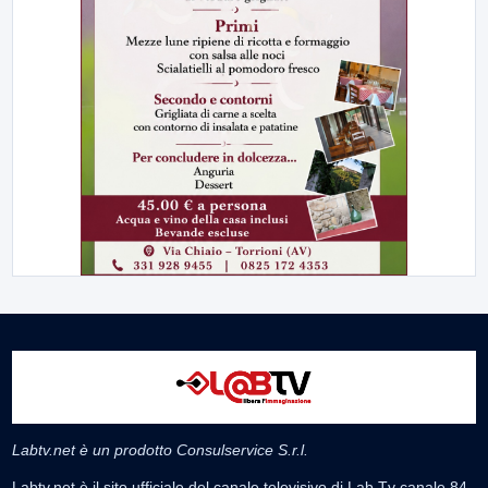
Labtv.net è un prodotto Consulservice S.r.l.
Labtv.net è il sito ufficiale del canale televisivo di Lab Tv canale 84