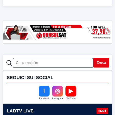
CERCA
Cerca
SEGUICI SUI SOCIAL
f
◎
▶
Facebook
Instagram
YouTube
LABTV LIVE
LIVE