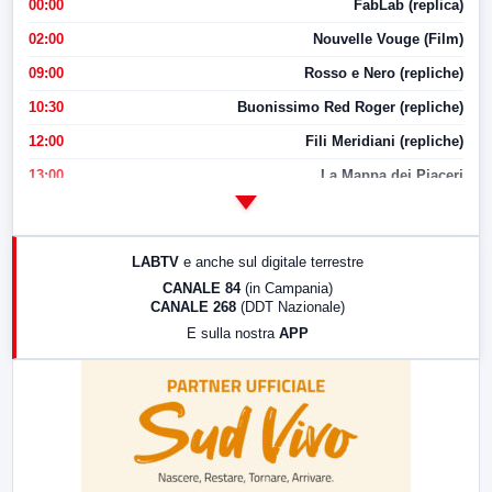
00:00
FabLab (replica)
02:00
Nouvelle Vouge (Film)
09:00
Rosso e Nero (repliche)
10:30
Buonissimo Red Roger (repliche)
12:00
Fili Meridiani (repliche)
13:00
La Mappa dei Piaceri
14:00
LabNews
17:00
LabNews (replica)
LABTV
e anche sul digitale terrestre
18:30
Di Faccia e di Profilo (repliche)
CANALE 84
(in Campania)
CANALE 268
(DDT Nazionale)
19:30
LabNews (Diretta)
E sulla nostra
APP
21:00
Free Sport
23:00
LabNews (replica)