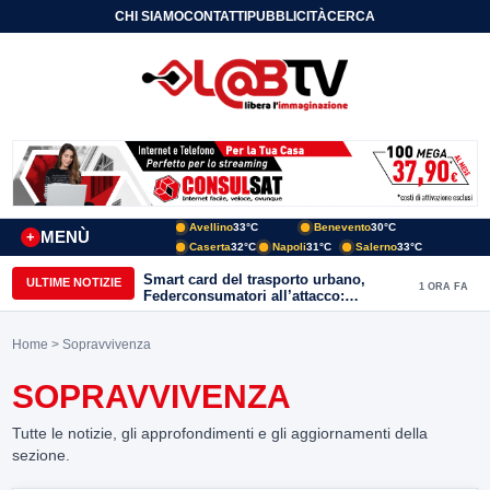
CHI SIAMO
CONTATTI
PUBBLICITÀ
CERCA
Avellino
33°C
Benevento
30°C
MENÙ
+
Caserta
32°C
Napoli
31°C
Salerno
33°C
Smart card del trasporto urbano,
ULTIME NOTIZIE
1 ORA FA
Federconsumatori all’attacco:
«Benevento ha bisogno di uno
sportello fisico»
Home
> Sopravvivenza
SOPRAVVIVENZA
Tutte le notizie, gli approfondimenti e gli aggiornamenti della
sezione.