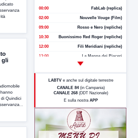
udicato
00:00
FabLab (replica)
osservanza
ità
02:00
Nouvelle Vouge (Film)
09:00
Rosso e Nero (repliche)
10:30
Buonissimo Red Roger (repliche)
12:00
Fili Meridiani (repliche)
ato
13:00
La Mappa dei Piaceri
 gli
14:00
LabNews
17:00
LabNews (replica)
LABTV
e anche sul digitale terrestre
18:30
Di Faccia e di Profilo (repliche)
Radiomobile
CANALE 84
(in Campania)
 hanno
CANALE 268
(DDT Nazionale)
19:30
LabNews (Diretta)
di Quindici
E sulla nostra
APP
21:00
Free Sport
osservanza...
23:00
LabNews (replica)