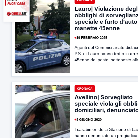
CRONACA
Lauro| Violazione degl
obblighi di sorveglian
speciale e furto d’auto,
manette 45enne
19 FEBBRAIO 2025
Agenti del Commissariato distac
P.S. di Lauro hanno tratto in arr
45enne del posto, sottoposto alla
CRONACA
Avellino| Sorvegliato
speciale viola gli obbl
domiciliari, denunciat
8 GIUGNO 2020
I carabinieri della Stazione di La
hanno denunciato un pregiudica