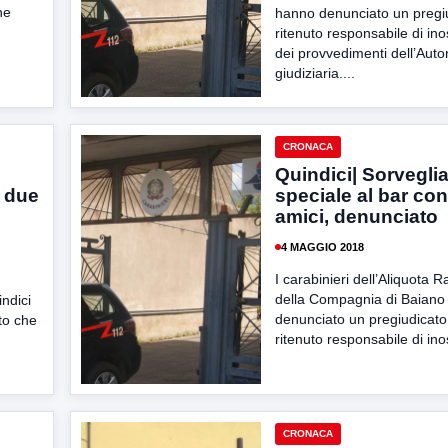
ne
hanno denunciato un pregi
ritenuto responsabile di in
dei provvedimenti dell’Autor
giudiziaria....
CRONACA
Quindici| Sorvegli
 due
speciale al bar con
amici, denunciato
4 MAGGIO 2018
I carabinieri dell’Aliquota 
della Compagnia di Baiano
indici
denunciato un pregiudicato 
to che
ritenuto responsabile di in
CRONACA