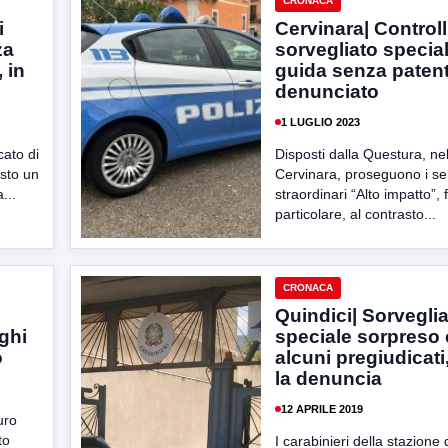
CRONACA
i
Cervinara| Controll
za
sorvegliato special
 in
guida senza patent
denunciato
1 LUGLIO 2023
cato di
Disposti dalla Questura, n
esto un
Cervinara, proseguono i ser
...
straordinari “Alto impatto”, f
particolare, al contrasto...
CRONACA
Quindici| Sorvegli
ighi
speciale sorpreso
o
alcuni pregiudicati
la denuncia
12 APRILE 2019
uro
to
I carabinieri della stazione 