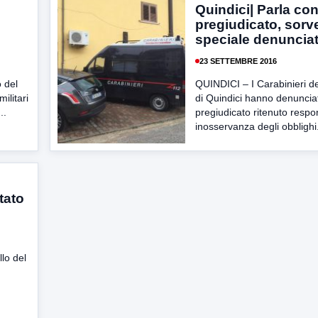
Quindici| Parla co
pregiudicato, sorv
speciale denuncia
23 SETTEMBRE 2016
o del
QUINDICI – I Carabinieri de
militari
di Quindici hanno denuncia
..
pregiudicato ritenuto respo
inosservanza degli obblighi.
tato
llo del