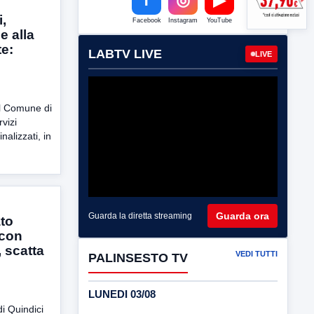
i,
Facebook
Instagram
YouTube
e alla
e:
LABTV LIVE
LIVE
el Comune di
vizi
inalizzati, in
Guarda ora
Guarda la diretta streaming
ato
 con
, scatta
VEDI TUTTI
PALINSESTO TV
LUNEDI 03/08
di Quindici