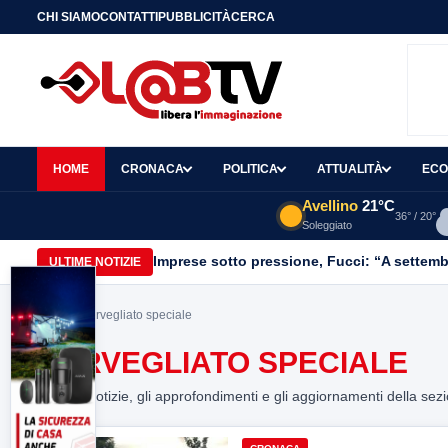
CHI SIAMO
CONTATTI
PUBBLICITÀ
CERCA
HOME
CRONACA
POLITICA
ATTUALITÀ
ECO
Avellino
21°C
36° / 20°
Soleggiato
Imprese sotto pressione, Fucci: “A settemb
ULTIME NOTIZIE
Home
> sorvegliato speciale
SORVEGLIATO SPECIALE
Tutte le notizie, gli approfondimenti e gli aggiornamenti della sez