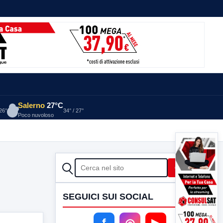
Salerno
27°C
 26°
34° / 27°
Poco nuvoloso
CERCA
Cerca
SEGUICI SUI SOCIAL
f
◎
▶