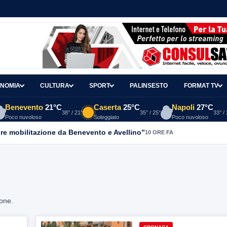
NOMIA
CULTURA
SPORT
PALINSESTO
FORMAT TV
Benevento
21°C
Caserta
25°C
Napoli
27°C
38° / 21°
35° / 25°
33° /
Poco nuvoloso
Soleggiato
Poco nuvoloso
re mobilitazione da Benevento e Avellino”
10 ORE FA
ione.