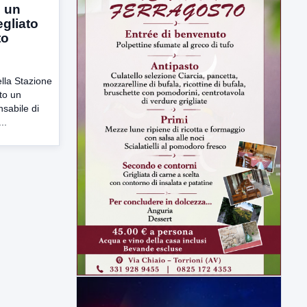
n un
egliato
to
lla Stazione
to un
nsabile di
..