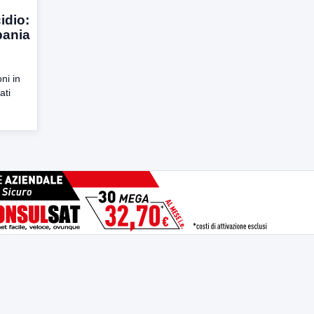
idio:
pania
ni in
ati