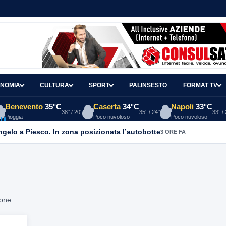
NOMIA
CULTURA
SPORT
PALINSESTO
FORMAT TV
Benevento
35°C
Caserta
34°C
Napoli
33°C
38° / 20°
35° / 24°
33° /
Pioggia
Poco nuvoloso
Poco nuvoloso
Angelo a Piesco. In zona posizionata l’autobotte
3 ORE FA
ione.