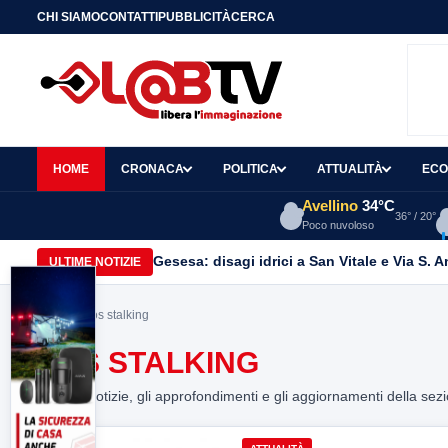
CHI SIAMO
CONTATTI
PUBBLICITÀ
CERCA
HOME
CRONACA
POLITICA
ATTUALITÀ
ECO
Avellino
34°C
36° / 20°
Poco nuvoloso
Gesesa: disagi idrici a San Vitale e Via S. 
ULTIME NOTIZIE
Home
> Sos stalking
SOS STALKING
Tutte le notizie, gli approfondimenti e gli aggiornamenti della sez