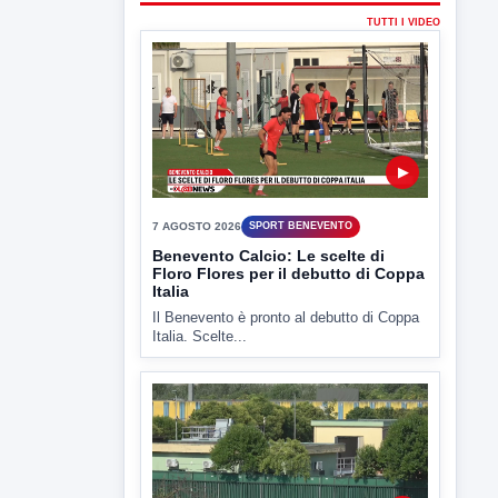
▶
7 AGOSTO 2026
SPORT BENEVENTO
Benevento Calcio: Le scelte di
Floro Flores per il debutto di Coppa
Italia
Il Benevento è pronto al debutto di Coppa
Italia. Scelte...
▶
7 AGOSTO 2026
ATTUALITÀ
Miasmi e Calore, l'ASL parla
attraverso il Comune
Nessuna nuova moria di pesci e nessuna