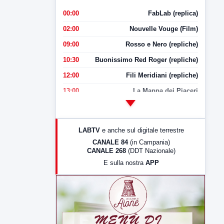
00:00
FabLab (replica)
02:00
Nouvelle Vouge (Film)
09:00
Rosso e Nero (repliche)
10:30
Buonissimo Red Roger (repliche)
12:00
Fili Meridiani (repliche)
13:00
La Mappa dei Piaceri
14:00
LabNews
17:00
LabNews (replica)
LABTV
e anche sul digitale terrestre
18:30
Di Faccia e di Profilo (repliche)
CANALE 84
(in Campania)
CANALE 268
(DDT Nazionale)
19:30
LabNews (Diretta)
E sulla nostra
APP
21:00
Free Sport
23:00
LabNews (replica)