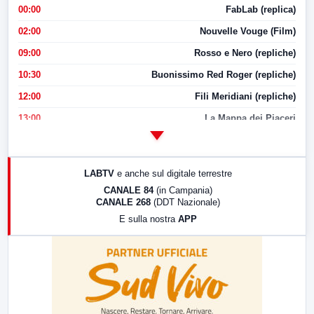
00:00
FabLab (replica)
02:00
Nouvelle Vouge (Film)
09:00
Rosso e Nero (repliche)
10:30
Buonissimo Red Roger (repliche)
12:00
Fili Meridiani (repliche)
13:00
La Mappa dei Piaceri
14:00
LabNews
17:00
LabNews (replica)
LABTV
e anche sul digitale terrestre
18:30
Di Faccia e di Profilo (repliche)
CANALE 84
(in Campania)
CANALE 268
(DDT Nazionale)
19:30
LabNews (Diretta)
E sulla nostra
APP
21:00
Free Sport
23:00
LabNews (replica)