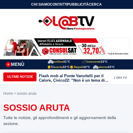
CHI SIAMO
CONTATTI
PUBBLICITÀ
CERCA
Avellino
31°C
Benevento
33°C
MENÙ
+
Caserta
32°C
Napoli
32°C
Salerno
33°C
Flash mob al Ponte Vanvitelli per il
ULTIME NOTIZIE
1 ORA FA
Calore, Civico22: “Non è un tema di
quartiere, riguarda tutta Benevento”
Home
> sossio aruta
SOSSIO ARUTA
Tutte le notizie, gli approfondimenti e gli aggiornamenti della
sezione.