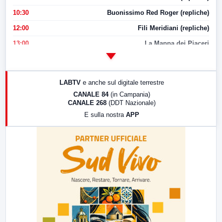
10:30
Buonissimo Red Roger (repliche)
12:00
Fili Meridiani (repliche)
13:00
La Mappa dei Piaceri
14:00
LabNews
17:00
LabNews (replica)
LABTV
e anche sul digitale terrestre
18:30
Di Faccia e di Profilo (repliche)
CANALE 84
(in Campania)
CANALE 268
(DDT Nazionale)
19:30
LabNews (Diretta)
E sulla nostra
APP
21:00
Free Sport
23:00
LabNews (replica)