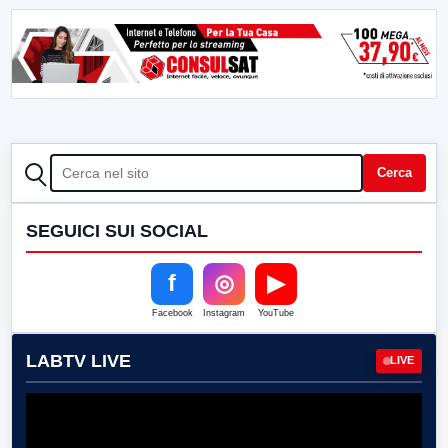
CERCA
Cerca
SEGUICI SUI SOCIAL
f
◎
▶
Facebook
Instagram
YouTube
LABTV LIVE
LIVE