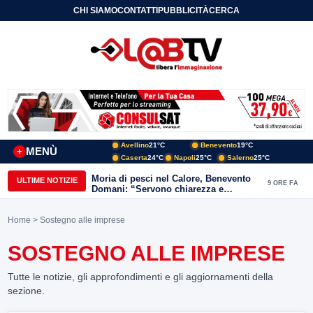
CHI SIAMO
CONTATTI
PUBBLICITÀ
CERCA
Avellino
21°C
Benevento
19°C
MENÙ
+
Caserta
24°C
Napoli
25°C
Salerno
25°C
Moria di pesci nel Calore, Benevento
ULTIME NOTIZIE
9 ORE FA
Domani: “Servono chiarezza e
approfondimenti sulla gestione
ambientale”
Home
> Sostegno alle imprese
SOSTEGNO ALLE IMPRESE
Tutte le notizie, gli approfondimenti e gli aggiornamenti della
sezione.