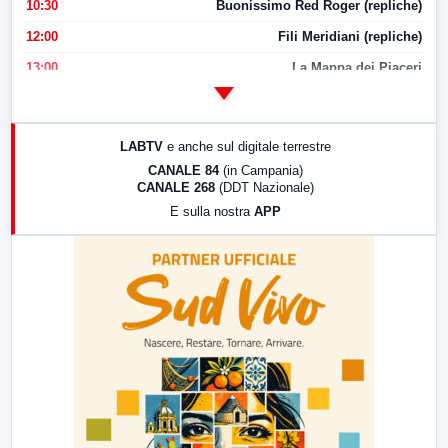
10:30
Buonissimo Red Roger (repliche)
12:00
Fili Meridiani (repliche)
13:00
La Mappa dei Piaceri
14:00
LabNews
17:00
LabNews (replica)
LABTV
e anche sul digitale terrestre
18:30
Di Faccia e di Profilo (repliche)
CANALE 84
(in Campania)
CANALE 268
(DDT Nazionale)
19:30
LabNews (Diretta)
E sulla nostra
APP
21:00
Free Sport
23:00
LabNews (replica)