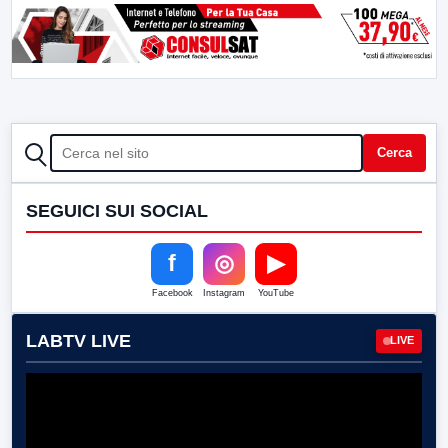
CERCA
Cerca
SEGUICI SUI SOCIAL
f
◎
▶
Facebook
Instagram
YouTube
LABTV LIVE
LIVE