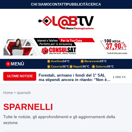
CHI SIAMO
CONTATTI
PUBBLICITÀ
CERCA
Avellino
34°C
Benevento
35°C
MENÙ
+
Caserta
36°C
Napoli
36°C
Salerno
36°C
Forestali, arrivano i fondi del 1° SAL
ULTIME NOTIZIE
2 ORE FA
ma stipendi ancora in ritardo: “Non è
più sostenibile”
Home
> sparnelli
SPARNELLI
Tutte le notizie, gli approfondimenti e gli aggiornamenti della
sezione.