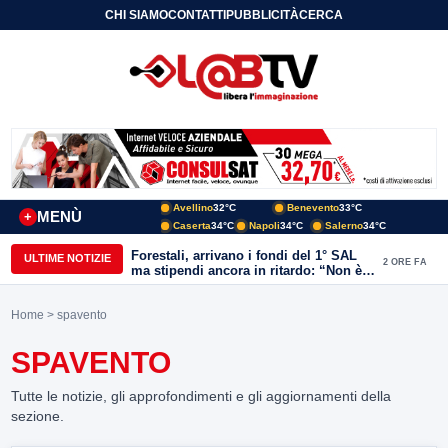
CHI SIAMO
CONTATTI
PUBBLICITÀ
CERCA
Avellino
32°C
Benevento
33°C
MENÙ
+
Caserta
34°C
Napoli
34°C
Salerno
34°C
Forestali, arrivano i fondi del 1° SAL
ULTIME NOTIZIE
2 ORE FA
ma stipendi ancora in ritardo: “Non è
più sostenibile”
Home
> spavento
SPAVENTO
Tutte le notizie, gli approfondimenti e gli aggiornamenti della
sezione.