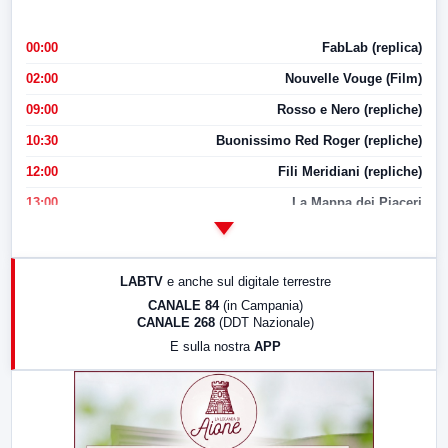
00:00
FabLab (replica)
02:00
Nouvelle Vouge (Film)
09:00
Rosso e Nero (repliche)
10:30
Buonissimo Red Roger (repliche)
12:00
Fili Meridiani (repliche)
13:00
La Mappa dei Piaceri
14:00
LabNews
17:00
LabNews (replica)
LABTV
e anche sul digitale terrestre
18:30
Di Faccia e di Profilo (repliche)
CANALE 84
(in Campania)
CANALE 268
(DDT Nazionale)
19:30
LabNews (Diretta)
E sulla nostra
APP
21:00
Free Sport
23:00
LabNews (replica)