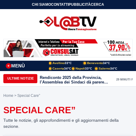
CHI SIAMO
CONTATTI
PUBBLICITÀ
CERCA
Avellino
33°C
Benevento
34°C
MENÙ
+
Caserta
34°C
Napoli
33°C
Salerno
34°C
Rendiconto 2025 della Provincia,
ULTIME NOTIZIE
29 MINUTI FA
l’Assemblea dei Sindaci dà parere
favorevole all’unanimità
Home
> Special Care”
SPECIAL CARE”
Tutte le notizie, gli approfondimenti e gli aggiornamenti della
sezione.