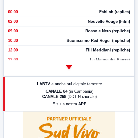
00:00
FabLab (replica)
02:00
Nouvelle Vouge (Film)
09:00
Rosso e Nero (repliche)
10:30
Buonissimo Red Roger (repliche)
12:00
Fili Meridiani (repliche)
13:00
La Mappa dei Piaceri
14:00
LabNews
17:00
LabNews (replica)
LABTV
e anche sul digitale terrestre
18:30
Di Faccia e di Profilo (repliche)
CANALE 84
(in Campania)
CANALE 268
(DDT Nazionale)
19:30
LabNews (Diretta)
E sulla nostra
APP
21:00
Free Sport
23:00
LabNews (replica)